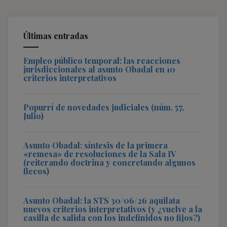
Últimas entradas
Empleo público temporal: las reacciones
jurisdiccionales al asunto Obadal en 10
criterios interpretativos
Popurrí de novedades judiciales (núm. 57,
Julio)
Asunto Obadal: síntesis de la primera
«remesa» de resoluciones de la Sala IV
(reiterando doctrina y concretando algunos
flecos)
Asunto Obadal: la STS 30/06/26 aquilata
nuevos criterios interpretativos (y ¿vuelve a la
casilla de salida con los indefinidos no fijos?)