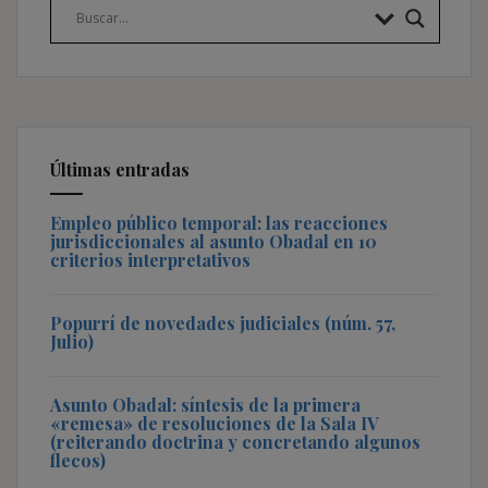
Últimas entradas
Empleo público temporal: las reacciones
jurisdiccionales al asunto Obadal en 10
criterios interpretativos
Popurrí de novedades judiciales (núm. 57,
Julio)
Asunto Obadal: síntesis de la primera
«remesa» de resoluciones de la Sala IV
(reiterando doctrina y concretando algunos
flecos)