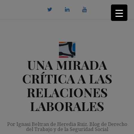
Saltar
al
contenido
twitter
Linkedin
youtube
UNA MIRADA
CRÍTICA A LAS
RELACIONES
LABORALES
Por Ignasi Beltran de Heredia Ruiz. Blog de Derecho
del Trabajo y de la Seguridad Social