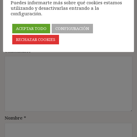
Puedes informarte más sobre qué cookies estamos
utilizando y desactivarlas entrando a la
configuración.
Deja una respuesta
ACEPTAR TODO
CONFIGURACIÓN
Tu dirección de correo electrónico no será publicada.
Los
RECHAZAR COOKIES
campos obligatorios están marcados con
*
Comentario
*
Nombre
*