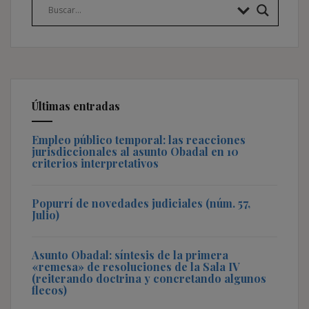
Últimas entradas
Empleo público temporal: las reacciones
jurisdiccionales al asunto Obadal en 10
criterios interpretativos
Popurrí de novedades judiciales (núm. 57,
Julio)
Asunto Obadal: síntesis de la primera
«remesa» de resoluciones de la Sala IV
(reiterando doctrina y concretando algunos
flecos)