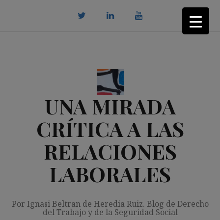
Saltar
al
contenido
twitter
Linkedin
youtube
UNA MIRADA
CRÍTICA A LAS
RELACIONES
LABORALES
Por Ignasi Beltran de Heredia Ruiz. Blog de Derecho
del Trabajo y de la Seguridad Social