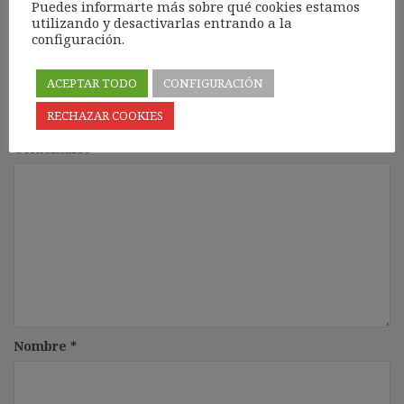
Puedes informarte más sobre qué cookies estamos
utilizando y desactivarlas entrando a la
configuración.
Deja una respuesta
ACEPTAR TODO
CONFIGURACIÓN
Tu dirección de correo electrónico no será publicada.
Los
RECHAZAR COOKIES
campos obligatorios están marcados con
*
Comentario
*
Nombre
*