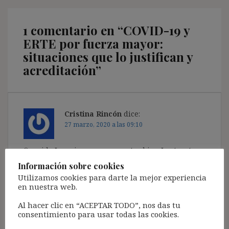
1 comentario en “
COVID-19 y
ERTE por fuerza mayor:
situaciones que lo justifican y
acreditación
”
Cristina Rincón
dice:
27 marzo, 2020 a las 09:10
Querido Ignasi, espero que estes bien Junto a tus
seres queridos
Información sobre cookies
Como siempre, mil gracias por compartir tu
Utilizamos cookies para darte la mejor experiencia
sabiduría
en nuestra web.
Besos
Al hacer clic en “ACEPTAR TODO”, nos das tu
Responder
consentimiento para usar todas las cookies.