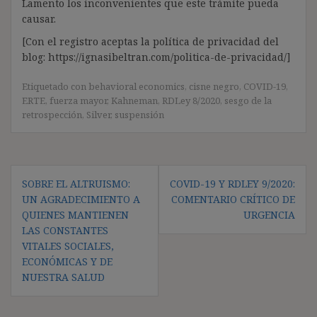
Lamento los inconvenientes que este trámite pueda
causar.
[Con el registro aceptas la política de privacidad del
blog: https://ignasibeltran.com/politica-de-privacidad/]
Etiquetado con
behavioral economics
,
cisne negro
,
COVID-19
,
ERTE
,
fuerza mayor
,
Kahneman
,
RDLey 8/2020
,
sesgo de la
retrospección
,
Silver
,
suspensión
Navegación
SOBRE EL ALTRUISMO:
COVID-19 Y RDLEY 9/2020:
de
UN AGRADECIMIENTO A
COMENTARIO CRÍTICO DE
entradas
QUIENES MANTIENEN
URGENCIA
LAS CONSTANTES
VITALES SOCIALES,
ECONÓMICAS Y DE
NUESTRA SALUD