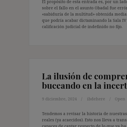
El propósito de esta entrada es, por un lad
sobre el fallo en el asunto Obadal fue erró
«sabiduría de la multitud» obtenida media
que podría acabar dictaminando la Sala IV
calificación judicial de indefinido no fijo.
La ilusión de compren
buceando en la ince
9 diciembre, 2024
ibdehere
Open
Tendemos a revisar la historia de nuestras
reales (ya acaecidos). Esto nos lleva a tra
capaces de captar respecto de lo que ya ha