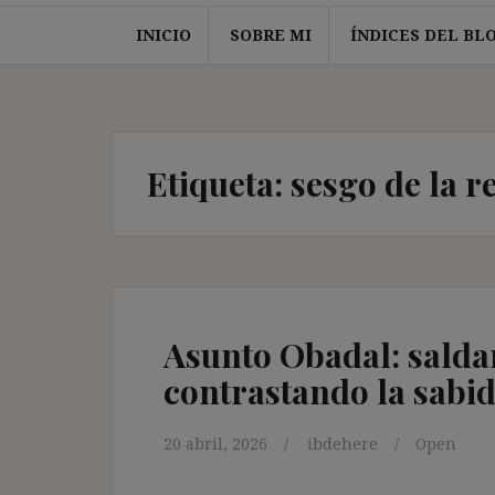
INICIO
SOBRE MI
ÍNDICES DEL BL
Etiqueta:
sesgo de la r
Asunto Obadal: salda
contrastando la sabid
20 abril, 2026
ibdehere
Open