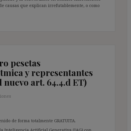
 de causas que explican irrefutablemente, o como
.
ro pesetas
ítmica y representantes
l nuevo art. 64.4.d ET)
iones
ntenido de forma totalmente GRATUITA.
a Inteligencia Artificial Generativa (IAG) con