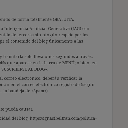
ntenido de forma totalmente GRATUITA.
a Inteligencia Artificial Generativa (IAG) con
enido de terceros sin ningún respeto por los
gir el contenido del blog únicamente a las
 tramitarla solo lleva unos segundos a través,
ÓN» que aparece en la barra de MENÚ; o bien, en
RA SUSCRIBIRSE AL BLOG».
l correo electrónico, deberán verificar la
irán en el correo electrónico registrado (según
ar la bandeja de «Spam»).
te pueda causar.
cidad del blog: https://ignasibeltran.com/politica-