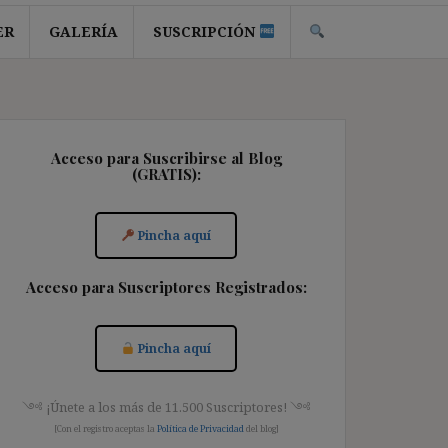
ER
GALERÍA
SUSCRIPCIÓN
Acceso para Suscribirse al Blog
(GRATIS):
Pincha aquí
Acceso para Suscriptores Registrados:
Pincha aquí
༺ ¡Únete a los más de 11.500 Suscriptores! ༺
[Con el registro aceptas la
Política de Privacidad
del blog]