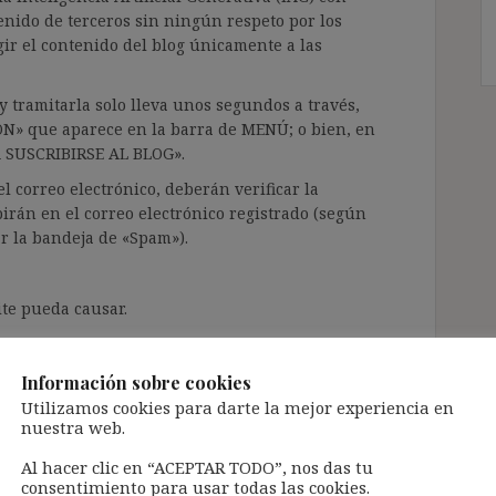
enido de terceros sin ningún respeto por los
gir el contenido del blog únicamente a las
 tramitarla solo lleva unos segundos a través,
ÓN» que aparece en la barra de MENÚ; o bien, en
RA SUSCRIBIRSE AL BLOG».
l correo electrónico, deberán verificar la
irán en el correo electrónico registrado (según
ar la bandeja de «Spam»).
te pueda causar.
cidad del blog: https://ignasibeltran.com/politica-
Información sobre cookies
Utilizamos cookies para darte la mejor experiencia en
nuestra web.
Al hacer clic en “ACEPTAR TODO”, nos das tu
consentimiento para usar todas las cookies.