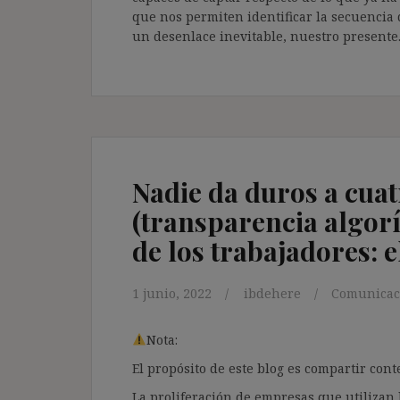
que nos permiten identificar la secuencia
un desenlace inevitable, nuestro presente
Nadie da duros a cuat
(transparencia algor
de los trabajadores: e
1 junio, 2022
ibdehere
Comunicac
Nota:
El propósito de este blog es compartir co
La proliferación de empresas que utilizan l