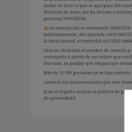
ánimo de lucro y que se apropian del cont
derechos de autor, me ha llevado a restrin
personas SUSCRITAS.
La suscripción es totalmente GRATUITA y
indistintamente, del apartado «SUSCRIPCI
la barra lateral, a través del «ACCESO PA
Una vez facilitado el nombre de usuario y e
contraseña a través de un enlace que recib
los casos, es posible que tengan que revis
Más de 11.500 personas ya se han suscrito.
Lamento los inconvenientes que este trámi
[Con el registro aceptas la política de priva
de-privacidad/]