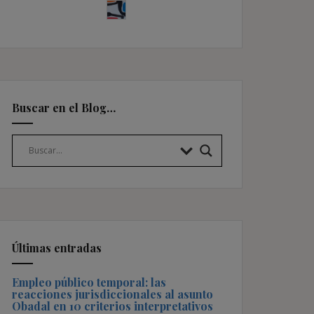
Buscar en el Blog…
Últimas entradas
Empleo público temporal: las
reacciones jurisdiccionales al asunto
Obadal en 10 criterios interpretativos