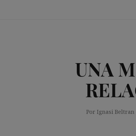
Saltar
al
contenido
UNA M
RELA
Por Ignasi Beltran