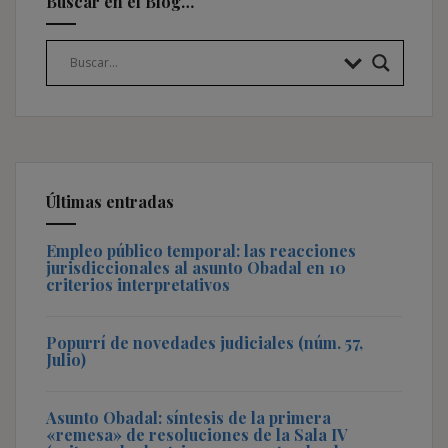
Buscar en el Blog…
Últimas entradas
Empleo público temporal: las reacciones
jurisdiccionales al asunto Obadal en 10
criterios interpretativos
Popurrí de novedades judiciales (núm. 57,
Julio)
Asunto Obadal: síntesis de la primera
«remesa» de resoluciones de la Sala IV