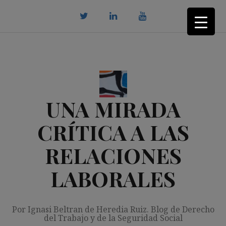
Saltar
al
contenido
twitter
Linkedin
youtube
UNA MIRADA
CRÍTICA A LAS
RELACIONES
LABORALES
Por Ignasi Beltran de Heredia Ruiz. Blog de Derecho
del Trabajo y de la Seguridad Social