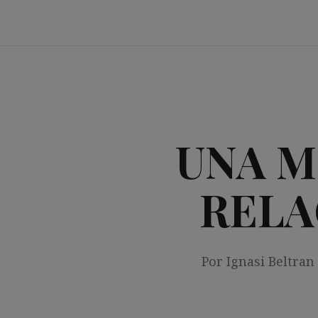
Saltar
al
contenido
UNA M
RELA
Por Ignasi Beltran