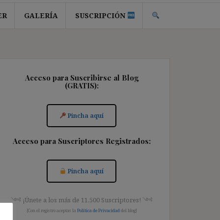
ER
GALERÍA
SUSCRIPCIÓN
Acceso para Suscribirse al Blog
(GRATIS):
Pincha aquí
Acceso para Suscriptores Registrados:
Pincha aquí
༺ ¡Únete a los más de 11.500 Suscriptores! ༺
[Con el registro aceptas la
Política de Privacidad
del blog]