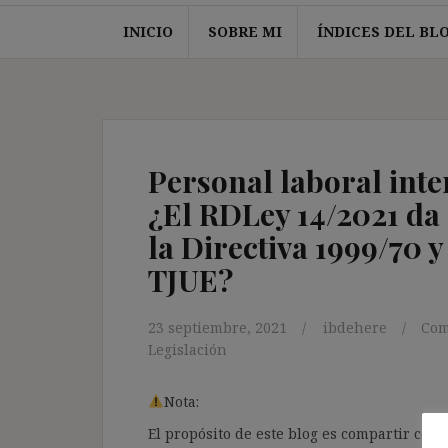
INICIO
SOBRE MI
ÍNDICES DEL BL
Personal laboral inte
¿El RDLey 14/2021 da
la Directiva 1999/70 y
TJUE?
23 septiembre, 2021
ibdehere
Com
Legislación
Nota:
El propósito de este blog es compartir co