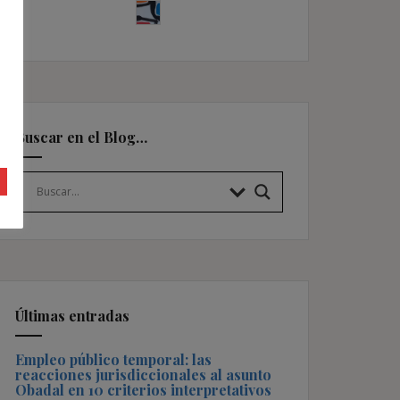
Buscar en el Blog…
Últimas entradas
Empleo público temporal: las
reacciones jurisdiccionales al asunto
Obadal en 10 criterios interpretativos