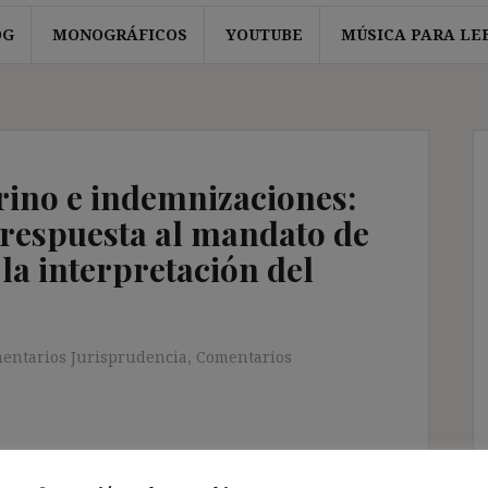
OG
MONOGRÁFICOS
YOUTUBE
MÚSICA PARA LE
rino e indemnizaciones:
 respuesta al mandato de
 la interpretación del
entarios Jurisprudencia
,
Comentarios
ntenido de forma totalmente GRATUITA.