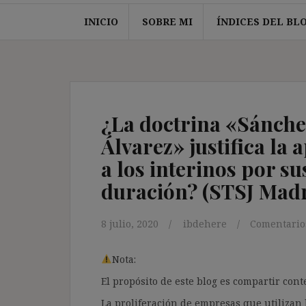
INICIO
SOBRE MI
ÍNDICES DEL BL
¿La doctrina «Sánche
Álvarez» justifica la a
a los interinos por su
duración? (STSJ Madr
8 julio, 2020
ibdehere
Comentarios
Nota:
El propósito de este blog es compartir co
La proliferación de empresas que utilizan l