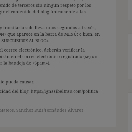
enido de terceros sin ningún respeto por los
gir el contenido del blog únicamente a las
 tramitarla solo lleva unos segundos a través,
ÓN» que aparece en la barra de MENÚ; o bien, en
RA SUSCRIBIRSE AL BLOG».
l correo electrónico, deberán verificar la
irán en el correo electrónico registrado (según
ar la bandeja de «Spam»).
te pueda causar.
cidad del blog: https://ignasibeltran.com/politica-
Mateos
,
Sánchez Ruiz/Fernández Álvarez