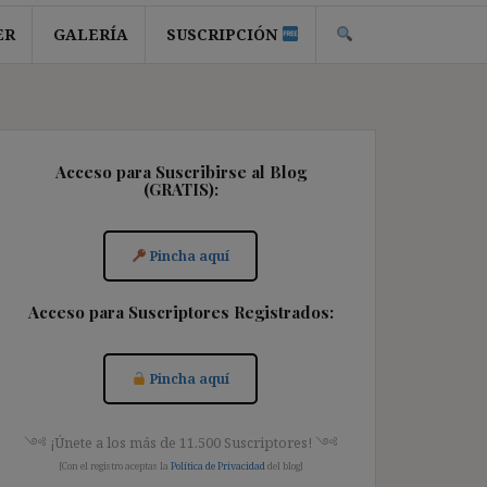
ER
GALERÍA
SUSCRIPCIÓN
Acceso para Suscribirse al Blog
(GRATIS):
Pincha aquí
Acceso para Suscriptores Registrados:
Pincha aquí
༺ ¡Únete a los más de 11.500 Suscriptores! ༺
[Con el registro aceptas la
Política de Privacidad
del blog]