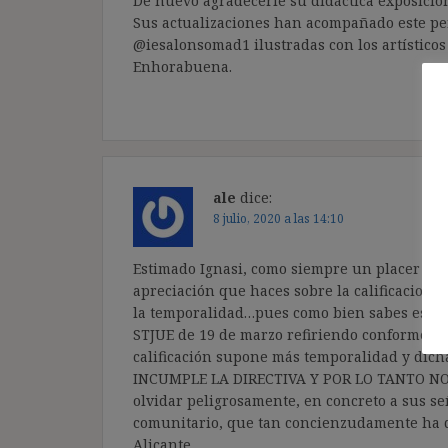
De nuevo agradecerle su didáctica exposición
Sus actualizaciones han acompañado este pe
@iesalonsomad1 ilustradas con los artísticos 
Enhorabuena.
ale
dice:
8 julio, 2020 a las 14:10
Estimado Ignasi, como siempre un placer lee
apreciación que haces sobre la calificacion d
la temporalidad…pues como bien sabes est
STJUE de 19 de marzo refiriendo conforme al
calificación supone más temporalidad y dicha
INCUMPLE LA DIRECTIVA Y POR LO TANTO NO
olvidar peligrosamente, en concreto a sus se
comunitario, que tan concienzudamente ha d
Alicante.