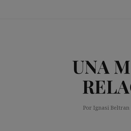
Saltar
al
contenido
UNA M
RELA
Por Ignasi Beltran