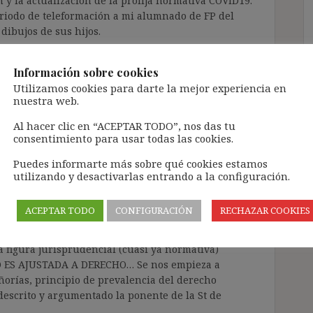
 y la actualización de la prolija normativa COVID19.
riodo de teleformación a mi alumnado de FP del
dibujos de sus hijos.
Responder
Información sobre cookies
Utilizamos cookies para darte la mejor experiencia en
nuestra web.
Al hacer clic en “ACEPTAR TODO”, nos das tu
consentimiento para usar todas las cookies.
Puedes informarte más sobre qué cookies estamos
utilizando y desactivarlas entrando a la configuración.
rte…En este caso estoy totalmente de acuerdo en la
el indef no fijo como sanción suficiente al abuso de
ACEPTAR TODO
CONFIGURACIÓN
RECHAZAR COOKIES
e extremo HA SIDO EXPRESAMENTE TRATADO por la
 informe de la Abogada Gral Kokot que esta
 figura jurisprudencial (cuasi ya normativa)
 ES AJUSTADA A DERECHO… Se nos empieza a
ñorías, principio de prevalencia del derecho
escrito y argumentado la ponente de la St de