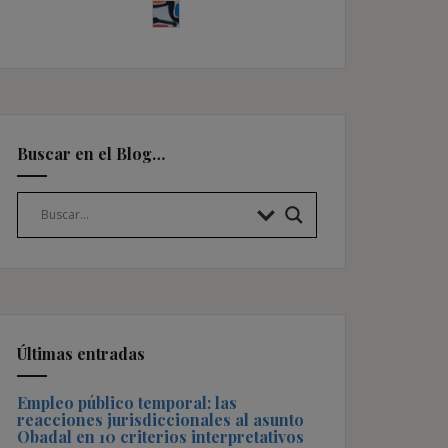
Buscar en el Blog…
Últimas entradas
Empleo público temporal: las
reacciones jurisdiccionales al asunto
Obadal en 10 criterios interpretativos