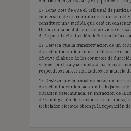
determinada (2018/2600(RSP)) puntos 17, 18 y
17. Toma nota de que el Tribunal de Justici
conversión de un contrato de duración dete
constituye una medida que está en consonanc
Unión, en la medida en que previene el uso 
da lugar a la eliminación definitiva de las 
18. Destaca que la transformación de un con
duración indefinida debe considerarse com
efectiva el abuso de los contratos de duració
y debe ser clara y ser incluida sistemáticam
respectivos marcos normativos en materia de
19. Destaca que la transformación de un con
duración indefinida para un trabajador que 
duración determinada, en infracción de la D
de la obligación de sancionar dicho abuso, i
trabajador afectado obtenga la reparación de 