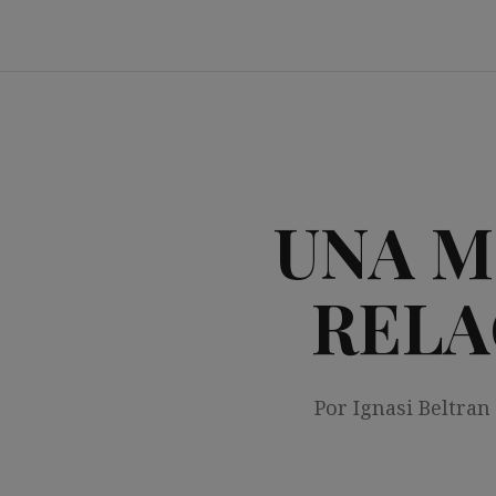
Saltar
al
contenido
UNA M
RELA
Por Ignasi Beltran