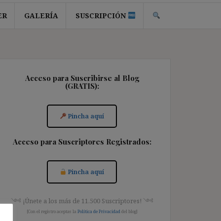
ER
GALERÍA
SUSCRIPCIÓN
Acceso para Suscribirse al Blog
(GRATIS):
Pincha aquí
Acceso para Suscriptores Registrados:
Pincha aquí
༺ ¡Únete a los más de 11.500 Suscriptores! ༺
[Con el registro aceptas la
Política de Privacidad
del blog]