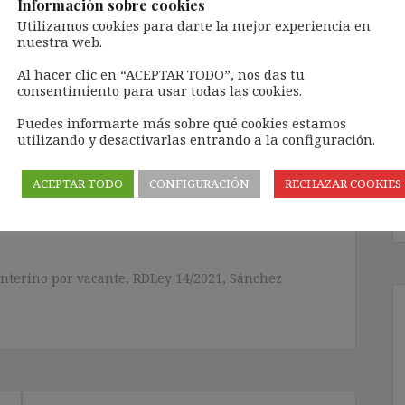
Información sobre cookies
Utilizamos cookies para darte la mejor experiencia en
 tramitarla solo lleva unos segundos a través,
nuestra web.
ÓN» que aparece en la barra de MENÚ; o bien, en
RA SUSCRIBIRSE AL BLOG».
Al hacer clic en “ACEPTAR TODO”, nos das tu
consentimiento para usar todas las cookies.
l correo electrónico, deberán verificar la
irán en el correo electrónico registrado (según
Puedes informarte más sobre qué cookies estamos
ar la bandeja de «Spam»).
utilizando y desactivarlas entrando a la configuración.
ACEPTAR TODO
CONFIGURACIÓN
RECHAZAR COOKIES
te pueda causar.
cidad del blog: https://ignasibeltran.com/politica-
interino por vacante
,
RDLey 14/2021
,
Sánchez