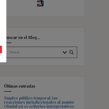
Buscar en el Blog…
Últimas entradas
Empleo público temporal: las
reacciones jurisdiccionales al asunto
Obadal en 10 criterios interpretativos