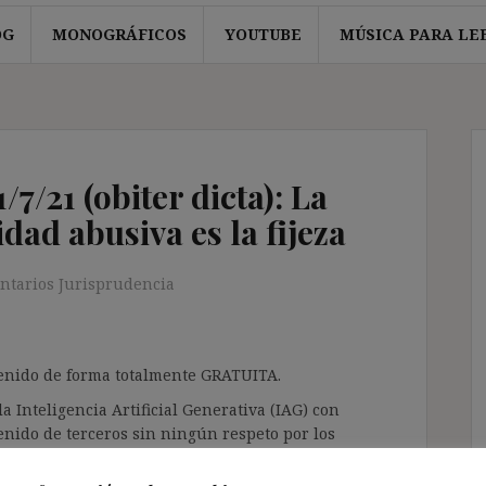
OG
MONOGRÁFICOS
YOUTUBE
MÚSICA PARA LE
7/21 (obiter dicta): La
idad abusiva es la fijeza
ntarios Jurisprudencia
ntenido de forma totalmente GRATUITA.
a Inteligencia Artificial Generativa (IAG) con
enido de terceros sin ningún respeto por los
gir el contenido del blog únicamente a las