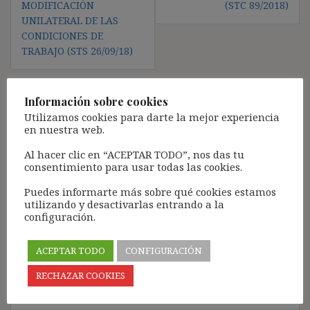
MODIFICACIÓN
(STC 89/2018)
UNILATERAL DE LAS
CONDICIONES DE
TRABAJO (STS 26/09/18)
Información sobre cookies
Deja una respuesta
Utilizamos cookies para darte la mejor experiencia
en nuestra web.
Tu dirección de correo electrónico no será publicada.
Los
Al hacer clic en “ACEPTAR TODO”, nos das tu
campos obligatorios están marcados con
*
consentimiento para usar todas las cookies.
Comentario
*
Puedes informarte más sobre qué cookies estamos
utilizando y desactivarlas entrando a la
configuración.
ACEPTAR TODO
CONFIGURACIÓN
RECHAZAR COOKIES