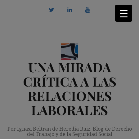
Saltar
al
contenido
twitter
Linkedin
youtube
UNA MIRADA
CRÍTICA A LAS
RELACIONES
LABORALES
Por Ignasi Beltran de Heredia Ruiz. Blog de Derecho
del Trabajo y de la Seguridad Social