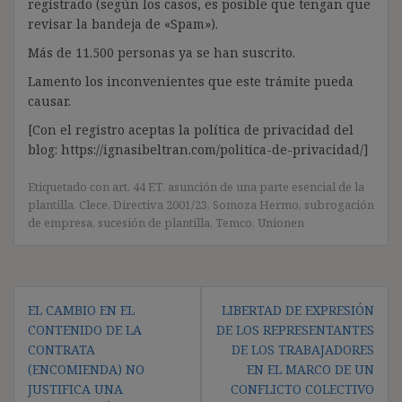
registrado (según los casos, es posible que tengan que
revisar la bandeja de «Spam»).
Más de 11.500 personas ya se han suscrito.
Lamento los inconvenientes que este trámite pueda
causar.
[Con el registro aceptas la política de privacidad del
blog: https://ignasibeltran.com/politica-de-privacidad/]
Etiquetado con
art. 44 ET
,
asunción de una parte esencial de la
plantilla
,
Clece
,
Directiva 2001/23
,
Somoza Hermo
,
subrogación
de empresa
,
sucesión de plantilla
,
Temco
,
Unionen
Navegación
EL CAMBIO EN EL
LIBERTAD DE EXPRESIÓN
de
CONTENIDO DE LA
DE LOS REPRESENTANTES
entradas
CONTRATA
DE LOS TRABAJADORES
(ENCOMIENDA) NO
EN EL MARCO DE UN
JUSTIFICA UNA
CONFLICTO COLECTIVO