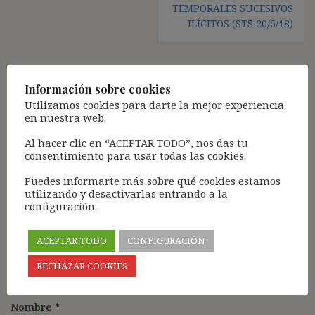
TEMPORALES SUCESIVOS
ILÍCITOS (STS 20/6/18)
Información sobre cookies
Deja una respuesta
Utilizamos cookies para darte la mejor experiencia
Tu dirección de correo electrónico no será publicada.
Los
en nuestra web.
campos obligatorios están marcados con
*
Al hacer clic en “ACEPTAR TODO”, nos das tu
Comentario
*
consentimiento para usar todas las cookies.
Puedes informarte más sobre qué cookies estamos
utilizando y desactivarlas entrando a la
configuración.
ACEPTAR TODO
CONFIGURACIÓN
RECHAZAR COOKIES
Nombre
*