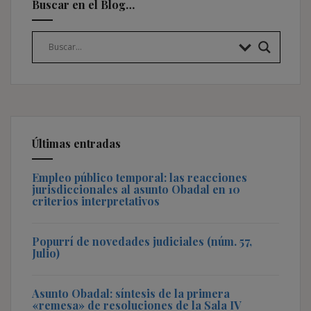
Buscar en el Blog…
Últimas entradas
Empleo público temporal: las reacciones
jurisdiccionales al asunto Obadal en 10
criterios interpretativos
Popurrí de novedades judiciales (núm. 57,
Julio)
Asunto Obadal: síntesis de la primera
«remesa» de resoluciones de la Sala IV