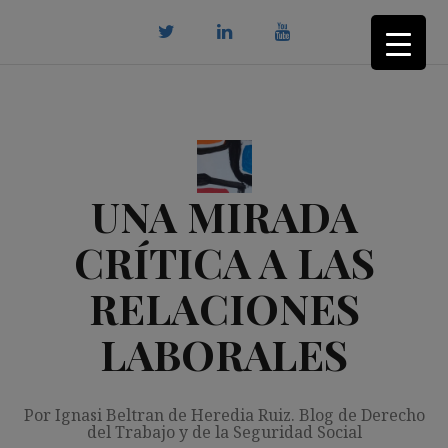
Saltar
al
contenido
twitter
Linkedin
youtube
UNA MIRADA
CRÍTICA A LAS
RELACIONES
LABORALES
Por Ignasi Beltran de Heredia Ruiz. Blog de Derecho
del Trabajo y de la Seguridad Social