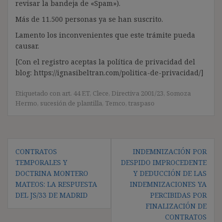
revisar la bandeja de «Spam»).
Más de 11.500 personas ya se han suscrito.
Lamento los inconvenientes que este trámite pueda
causar.
[Con el registro aceptas la política de privacidad del
blog: https://ignasibeltran.com/politica-de-privacidad/]
Etiquetado con
art. 44 ET
,
Clece
,
Directiva 2001/23
,
Somoza
Hermo
,
sucesión de plantilla
,
Temco
,
traspaso
Navegación
CONTRATOS
INDEMNIZACIÓN POR
de
TEMPORALES Y
DESPIDO IMPROCEDENTE
entradas
DOCTRINA MONTERO
Y DEDUCCIÓN DE LAS
MATEOS: LA RESPUESTA
INDEMNIZACIONES YA
DEL JS/33 DE MADRID
PERCIBIDAS POR
FINALIZACIÓN DE
CONTRATOS