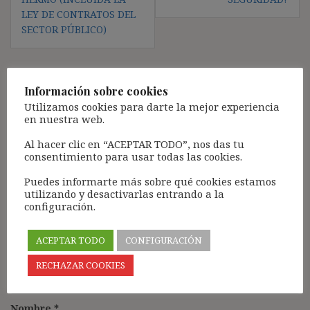
LEY DE CONTRATOS DEL
SECTOR PÚBLICO)
Información sobre cookies
Deja una respuesta
Utilizamos cookies para darte la mejor experiencia
en nuestra web.
Tu dirección de correo electrónico no será publicada.
Los
campos obligatorios están marcados con
*
Al hacer clic en “ACEPTAR TODO”, nos das tu
consentimiento para usar todas las cookies.
Comentario
*
Puedes informarte más sobre qué cookies estamos
utilizando y desactivarlas entrando a la
configuración.
ACEPTAR TODO
CONFIGURACIÓN
RECHAZAR COOKIES
Nombre
*