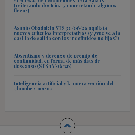
«remesa» de resoluciones de la Sala IV
(reiterando doctrina y concretando algunos
flecos)
Asunto Obadal: la STS 30/06/26 aquilata
nuevos criterios interpretativos (y ¿vuelve a la
casilla de salida con los indefinidos no fijos?)
Absentismo y devengo de premio de
continuidad, en forma de más días de
descanso (STS 16/06/26)
Inteligencia artificial y la nueva versión del
«hombre-masa»