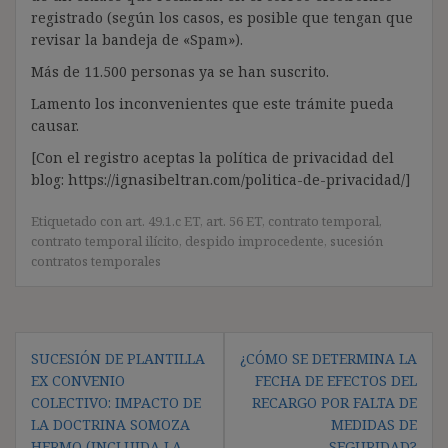
registrado (según los casos, es posible que tengan que
revisar la bandeja de «Spam»).
Más de 11.500 personas ya se han suscrito.
Lamento los inconvenientes que este trámite pueda
causar.
[Con el registro aceptas la política de privacidad del
blog: https://ignasibeltran.com/politica-de-privacidad/]
Etiquetado con
art. 49.1.c ET
,
art. 56 ET
,
contrato temporal
,
contrato temporal ilícito
,
despido improcedente
,
sucesión
contratos temporales
Navegación
SUCESIÓN DE PLANTILLA
¿CÓMO SE DETERMINA LA
de
EX CONVENIO
FECHA DE EFECTOS DEL
entradas
COLECTIVO: IMPACTO DE
RECARGO POR FALTA DE
LA DOCTRINA SOMOZA
MEDIDAS DE
HERMO (INCLUIDA LA
SEGURIDAD?