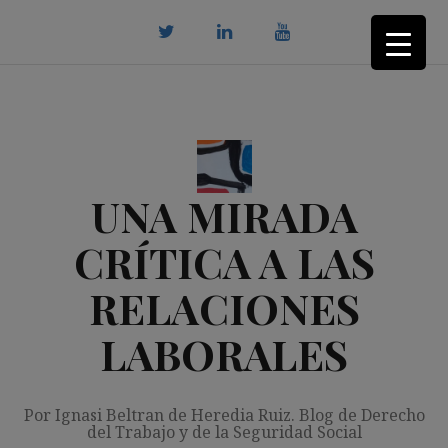
Saltar
al
contenido
twitter
Linkedin
youtube
UNA MIRADA
CRÍTICA A LAS
RELACIONES
LABORALES
Por Ignasi Beltran de Heredia Ruiz. Blog de Derecho
del Trabajo y de la Seguridad Social