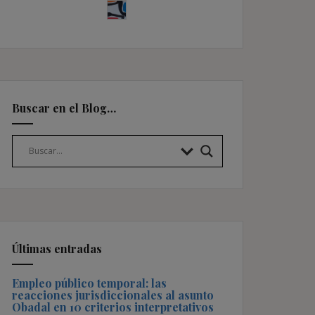
Buscar en el Blog…
Últimas entradas
Empleo público temporal: las
reacciones jurisdiccionales al asunto
Obadal en 10 criterios interpretativos