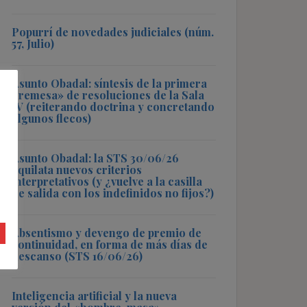
Popurrí de novedades judiciales (núm.
57, Julio)
Asunto Obadal: síntesis de la primera
«remesa» de resoluciones de la Sala
IV (reiterando doctrina y concretando
algunos flecos)
Asunto Obadal: la STS 30/06/26
aquilata nuevos criterios
interpretativos (y ¿vuelve a la casilla
de salida con los indefinidos no fijos?)
Absentismo y devengo de premio de
continuidad, en forma de más días de
descanso (STS 16/06/26)
Inteligencia artificial y la nueva