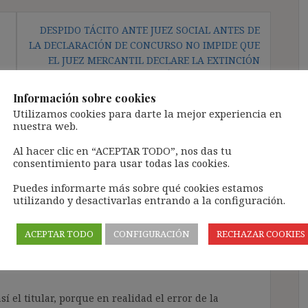
DESPIDO TÁCITO ANTE JUEZ SOCIAL ANTES DE
LA DECLARACIÓN DE CONCURSO NO IMPIDE QUE
EL JUEZ MERCANTIL DECLARE LA EXTINCIÓN
(COMENTARIO CRÍTICO A STS 13.4.16)
Información sobre cookies
Utilizamos cookies para darte la mejor experiencia en
nuestra web.
Al hacer clic en “ACEPTAR TODO”, nos das tu
sabilidad del art. 44 ET es
consentimiento para usar todas las cookies.
 contratas ‘ex’ convenio
.16)
”
Puedes informarte más sobre qué cookies estamos
utilizando y desactivarlas entrando a la configuración.
ACEPTAR TODO
CONFIGURACIÓN
RECHAZAR COOKIES
í el titular, porque en realidad el error de la