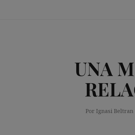
Saltar
al
contenido
UNA M
RELA
Por Ignasi Beltran