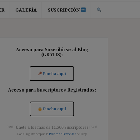
ER
GALERÍA
SUSCRIPCIÓN
Acceso para Suscribirse al Blog
(GRATIS):
Pincha aquí
Acceso para Suscriptores Registrados:
Pincha aquí
༺ ¡Únete a los más de 11.500 Suscriptores! ༺
[Con el registro aceptas la
Política de Privacidad
del blog]