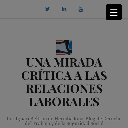
Saltar
al
contenido
twitter
Linkedin
youtube
UNA MIRADA
CRÍTICA A LAS
RELACIONES
LABORALES
Por Ignasi Beltran de Heredia Ruiz. Blog de Derecho
del Trabajo y de la Seguridad Social