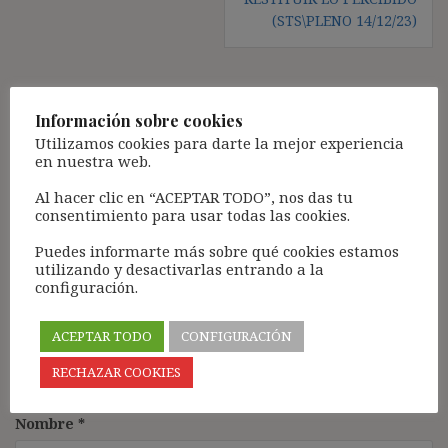
(STS\PLENO 14/12/23)
Deja una respuesta
Información sobre cookies
Utilizamos cookies para darte la mejor experiencia
Tu dirección de correo electrónico no será publicada.
Los
en nuestra web.
campos obligatorios están marcados con
*
Al hacer clic en “ACEPTAR TODO”, nos das tu
Comentario
*
consentimiento para usar todas las cookies.
Puedes informarte más sobre qué cookies estamos
utilizando y desactivarlas entrando a la
configuración.
ACEPTAR TODO
CONFIGURACIÓN
RECHAZAR COOKIES
Nombre
*