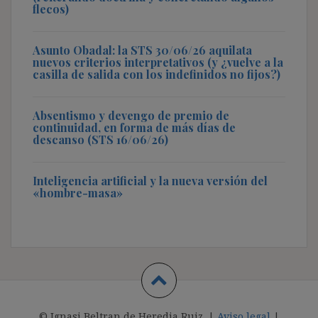
flecos)
Asunto Obadal: la STS 30/06/26 aquilata
nuevos criterios interpretativos (y ¿vuelve a la
casilla de salida con los indefinidos no fijos?)
Absentismo y devengo de premio de
continuidad, en forma de más días de
descanso (STS 16/06/26)
Inteligencia artificial y la nueva versión del
«hombre-masa»
© Ignasi Beltran de Heredia Ruiz. |
Aviso legal
|