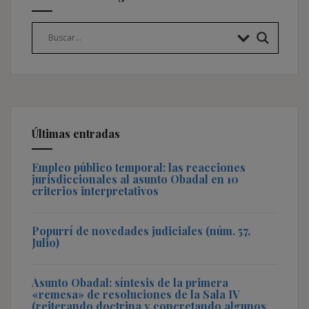
Últimas entradas
Empleo público temporal: las reacciones
jurisdiccionales al asunto Obadal en 10
criterios interpretativos
Popurrí de novedades judiciales (núm. 57,
Julio)
Asunto Obadal: síntesis de la primera
«remesa» de resoluciones de la Sala IV
(reiterando doctrina y concretando algunos