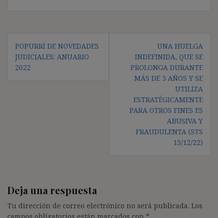
Navegación
POPURRÍ DE NOVEDADES
UNA HUELGA
de
JUDICIALES: ANUARIO
INDEFINIDA, QUE SE
entradas
2022
PROLONGA DURANTE
MÁS DE 5 AÑOS Y SE
UTILIZA
ESTRATÉGICAMENTE
PARA OTROS FINES ES
ABUSIVA Y
FRAUDULENTA (STS
13/12/22)
Deja una respuesta
Tu dirección de correo electrónico no será publicada.
Los
campos obligatorios están marcados con
*