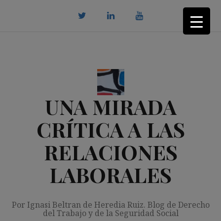
Saltar
al
contenido
twitter
Linkedin
youtube
UNA MIRADA
CRÍTICA A LAS
RELACIONES
LABORALES
Por Ignasi Beltran de Heredia Ruiz. Blog de Derecho
del Trabajo y de la Seguridad Social