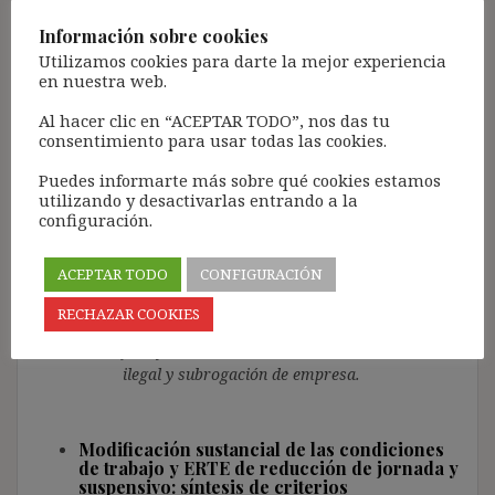
Síntesis sistematizada de la doctrina
jurisprudencial sobre el salario.
Información sobre cookies
Utilizamos cookies para darte la mejor experiencia
en nuestra web.
Tiempo de trabajo y descanso: síntesis de
criterios jurisprudenciales
Novedades!
Al hacer clic en “ACEPTAR TODO”, nos das tu
consentimiento para usar todas las cookies.
Síntesis sistematizada de la doctrina
Puedes informarte más sobre qué cookies estamos
jurisprudencial sobre el tiempo de trabajo y el
utilizando y desactivarlas entrando a la
descanso.
configuración.
Contratas, cesión ilegal y subrogación de
ACEPTAR TODO
CONFIGURACIÓN
empresa
Novedades!
RECHAZAR COOKIES
Síntesis sistematizada de la doctrina
jurisprudencial sobre las contratas, cesión
ilegal y subrogación de empresa.
Modificación sustancial de las condiciones
de trabajo y ERTE de reducción de jornada y
suspensivo: síntesis de criterios