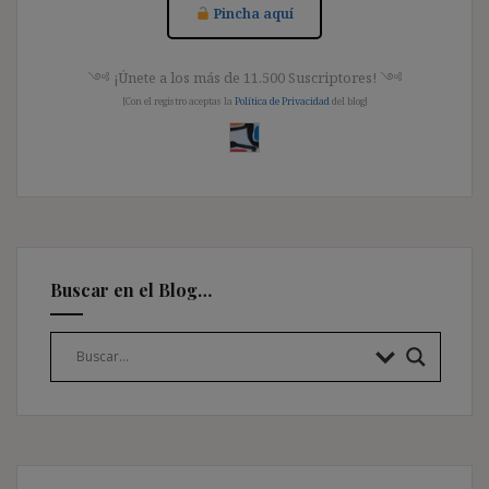
Pincha aquí
༺ ¡Únete a los más de 11.500 Suscriptores! ༺
[Con el registro aceptas la
Política de Privacidad
del blog]
Buscar en el Blog…