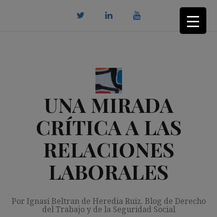
Saltar
al
contenido
twitter
Linkedin
youtube
UNA MIRADA
CRÍTICA A LAS
RELACIONES
LABORALES
Por Ignasi Beltran de Heredia Ruiz. Blog de Derecho
del Trabajo y de la Seguridad Social