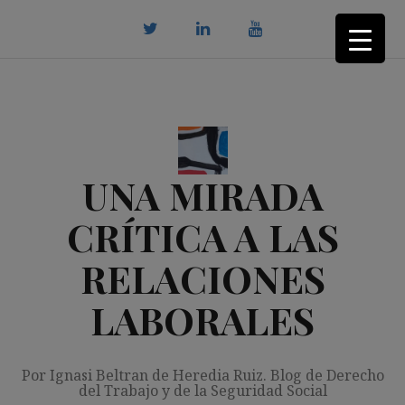
Saltar
al
contenido
twitter
Linkedin
youtube
UNA MIRADA
CRÍTICA A LAS
RELACIONES
LABORALES
Por Ignasi Beltran de Heredia Ruiz. Blog de Derecho
del Trabajo y de la Seguridad Social