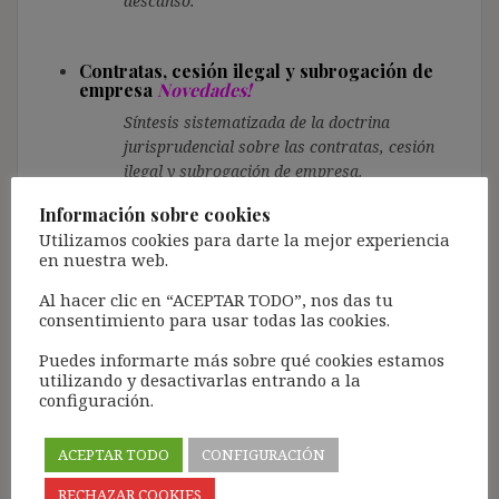
descanso.
Contratas, cesión ilegal y subrogación de
empresa
Novedades!
Síntesis sistematizada de la doctrina
jurisprudencial sobre las contratas, cesión
ilegal y subrogación de empresa.
Información sobre cookies
Utilizamos cookies para darte la mejor experiencia
Modificación sustancial de las condiciones
en nuestra web.
de trabajo y ERTE de reducción de jornada y
suspensivo: síntesis de criterios
Al hacer clic en “ACEPTAR TODO”, nos das tu
jurisprudenciales
Novedades!
consentimiento para usar todas las cookies.
Síntesis sistematizada de la doctrina
Puedes informarte más sobre qué cookies estamos
jurisprudencial sobre la MSCT y ERTE.
utilizando y desactivarlas entrando a la
configuración.
Despido y extinción del contrato: síntesis de
criterios jurisprudenciales
Novedades!
ACEPTAR TODO
CONFIGURACIÓN
Síntesis sistematizada de la doctrina
RECHAZAR COOKIES