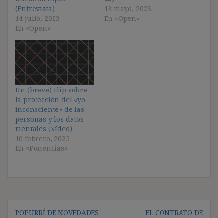
(Entrevista)
13 mayo, 2023
14 julio, 2023
En «Open»
En «Open»
Un (breve) clip sobre
la protección del «yo
inconsciente» de las
personas y los datos
mentales (Vídeo)
10 febrero, 2025
En «Ponencias»
Navegación
POPURRÍ DE NOVEDADES
EL CONTRATO DE