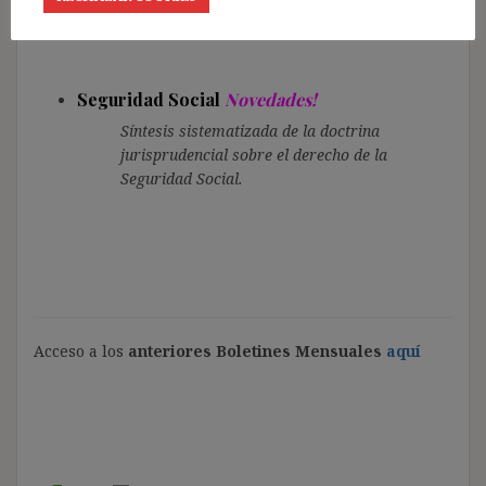
jurisprudencial sobre la ineficacia del
contrato.
Seguridad Social
Novedades!
Síntesis sistematizada de la doctrina
jurisprudencial sobre el derecho de la
Seguridad Social.
Acceso a los
anteriores Boletines Mensuales
aquí