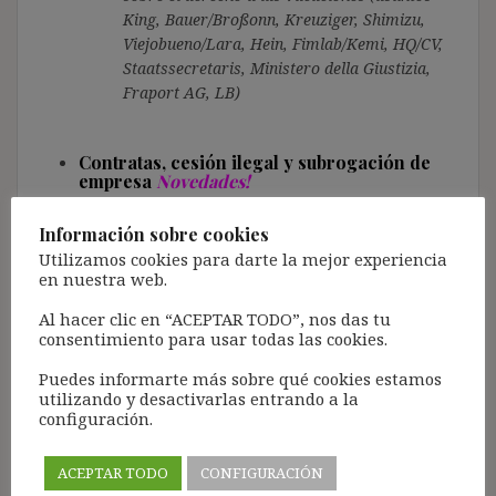
King, Bauer/Broßonn, Kreuziger, Shimizu,
Viejobueno/Lara, Hein, Fimlab/Kemi, HQ/CV,
Staatssecretaris, Ministero della Giustizia,
Fraport AG, LB)
Contratas, cesión ilegal y subrogación de
empresa
Novedades!
Síntesis sistematizada de la doctrina
Información sobre cookies
jurisprudencial sobre las contratas, cesión
Utilizamos cookies para darte la mejor experiencia
ilegal y subrogación de empresa.
en nuestra web.
Al hacer clic en “ACEPTAR TODO”, nos das tu
Ley 9/2017 de Contratos del Sector Público y
consentimiento para usar todas las cookies.
subrogación de empresa
Novedades!
Puedes informarte más sobre qué cookies estamos
Análisis sistemático del régimen subrogatorio
utilizando y desactivarlas entrando a la
en la LCSP, combinado con las reacciones
configuración.
judiciales al respecto
ACEPTAR TODO
CONFIGURACIÓN