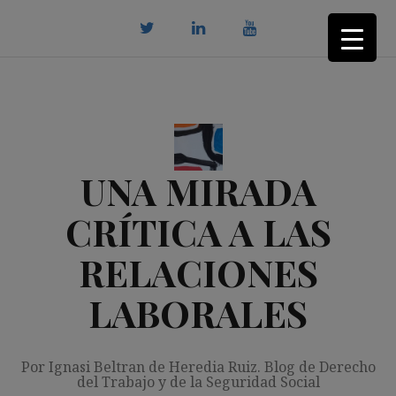
Saltar
al
contenido
twitter
Linkedin
youtube
UNA MIRADA
CRÍTICA A LAS
RELACIONES
LABORALES
Por Ignasi Beltran de Heredia Ruiz. Blog de Derecho
del Trabajo y de la Seguridad Social