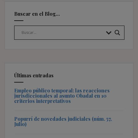
Buscar en el Blog…
Últimas entradas
Empleo público temporal: las reacciones
jurisdiccionales al asunto Obadal en 10
criterios interpretativos
Popurrí de novedades judiciales (núm. 57,
Julio)