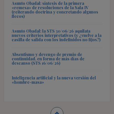
Asunto Obadal: síntesis de la primera
«remesa» de resoluciones de la Sala IV
(reiterando doctrina y concretando algunos
flecos)
Asunto Obadal: la STS 30/06/26 aquilata
nuevos criterios interpretativos (y ¿vuelve a la
casilla de salida con los indefinidos no fijos?)
Absentismo y devengo de premio de
continuidad, en forma de más días de
descanso (STS 16/06/26)
Inteligencia artificial y la nueva versión del
«hombre-masa»