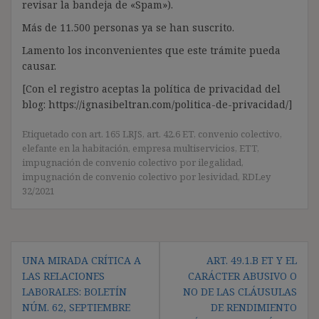
revisar la bandeja de «Spam»).
Más de 11.500 personas ya se han suscrito.
Lamento los inconvenientes que este trámite pueda
causar.
[Con el registro aceptas la política de privacidad del
blog: https://ignasibeltran.com/politica-de-privacidad/]
Etiquetado con
art. 165 LRJS
,
art. 42.6 ET
,
convenio colectivo
,
elefante en la habitación
,
empresa multiservicios
,
ETT
,
impugnación de convenio colectivo por ilegalidad
,
impugnación de convenio colectivo por lesividad
,
RDLey
32/2021
Navegación
UNA MIRADA CRÍTICA A
ART. 49.1.B ET Y EL
de
LAS RELACIONES
CARÁCTER ABUSIVO O
entradas
LABORALES: BOLETÍN
NO DE LAS CLÁUSULAS
NÚM. 62, SEPTIEMBRE
DE RENDIMIENTO