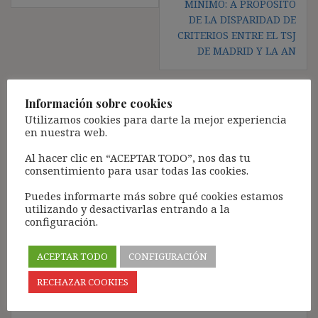
MÍNIMO: A PROPÓSITO
DE LA DISPARIDAD DE
CRITERIOS ENTRE EL TSJ
DE MADRID Y LA AN
Información sobre cookies
Deja una respuesta
Utilizamos cookies para darte la mejor experiencia
en nuestra web.
Tu dirección de correo electrónico no será publicada.
Los
Al hacer clic en “ACEPTAR TODO”, nos das tu
campos obligatorios están marcados con
*
consentimiento para usar todas las cookies.
Comentario
*
Puedes informarte más sobre qué cookies estamos
utilizando y desactivarlas entrando a la
configuración.
ACEPTAR TODO
CONFIGURACIÓN
RECHAZAR COOKIES