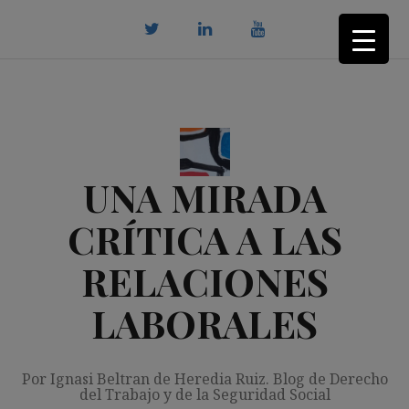
Saltar
al
contenido
twitter
Linkedin
youtube
UNA MIRADA
CRÍTICA A LAS
RELACIONES
LABORALES
Por Ignasi Beltran de Heredia Ruiz. Blog de Derecho
del Trabajo y de la Seguridad Social