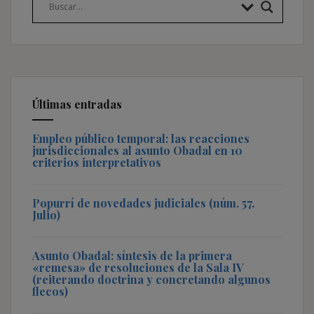
Últimas entradas
Empleo público temporal: las reacciones
jurisdiccionales al asunto Obadal en 10
criterios interpretativos
Popurrí de novedades judiciales (núm. 57,
Julio)
Asunto Obadal: síntesis de la primera
«remesa» de resoluciones de la Sala IV
(reiterando doctrina y concretando algunos
flecos)