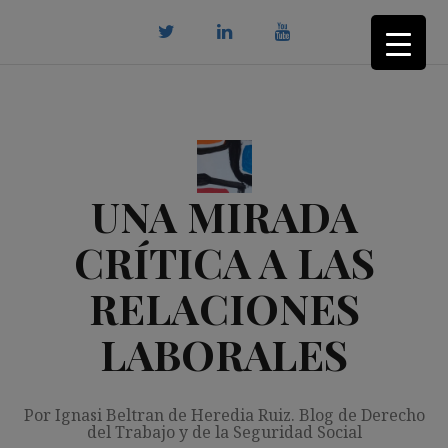
Saltar
al
contenido
twitter
Linkedin
youtube
UNA MIRADA
CRÍTICA A LAS
RELACIONES
LABORALES
Por Ignasi Beltran de Heredia Ruiz. Blog de Derecho
del Trabajo y de la Seguridad Social