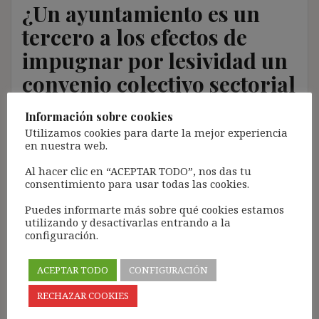
¿Un ayuntamiento es un
tercero a los efectos de
impugnar por lesividad un
convenio colectivo sectorial
aplicable a una sociedad
Información sobre cookies
mercantil local de su
Utilizamos cookies para darte la mejor experiencia
en nuestra web.
titularidad?
Al hacer clic en “ACEPTAR TODO”, nos das tu
consentimiento para usar todas las cookies.
3 marzo, 2020
ibdehere
Comentarios Jurisprudencia
Puedes informarte más sobre qué cookies estamos
Nota:
utilizando y desactivarlas entrando a la
configuración.
El propósito de este blog es compartir contenido de
forma totalmente GRATUITA.
ACEPTAR TODO
CONFIGURACIÓN
La proliferación de empresas que utilizan la
Inteligencia Artificial Generativa (IAG) con ánimo de
RECHAZAR COOKIES
lucro y que se apropian del contenido de terceros sin