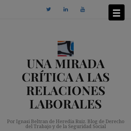
Saltar
al
contenido
twitter
Linkedin
youtube
UNA MIRADA
CRÍTICA A LAS
RELACIONES
LABORALES
Por Ignasi Beltran de Heredia Ruiz. Blog de Derecho
del Trabajo y de la Seguridad Social