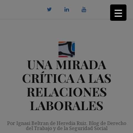
Saltar
al
contenido
twitter
Linkedin
youtube
UNA MIRADA
CRÍTICA A LAS
RELACIONES
LABORALES
Por Ignasi Beltran de Heredia Ruiz. Blog de Derecho
del Trabajo y de la Seguridad Social