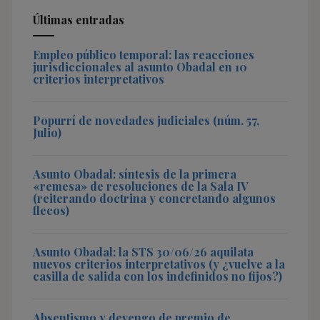
Últimas entradas
Empleo público temporal: las reacciones
jurisdiccionales al asunto Obadal en 10
criterios interpretativos
Popurrí de novedades judiciales (núm. 57,
Julio)
Asunto Obadal: síntesis de la primera
«remesa» de resoluciones de la Sala IV
(reiterando doctrina y concretando algunos
flecos)
Asunto Obadal: la STS 30/06/26 aquilata
nuevos criterios interpretativos (y ¿vuelve a la
casilla de salida con los indefinidos no fijos?)
Absentismo y devengo de premio de