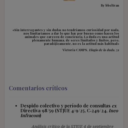
By bbeltran
«Sin interrogantes y sin dudas no tendríamos curiosidad por nada,
nos limitaríamos a dar lo que hay por bueno como hacen los
animales que carecen de conciencia. La duda es una actitud
plenamente humana, de seres limitados y finitos, pero,
paradójicamente, no es la actitud más habitual»
Victoria CAMPS,
Elogio de la duda
, 31
Comentarios críticos
Despido colectivo y período de consultas
ex
Directiva 98/59 (STJUE 4/9/25, C‑249/24,
Ineo
Infracom
)
Análisis crítico de la STJUE 4 de septiembre