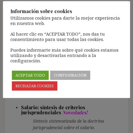
Guía práctica para la aplicación del art. 49.1.n
ET
Información sobre cookies
Utilizamos cookies para darte la mejor experiencia
en nuestra web.
Trabajo a Distancia / Teletrabajo
Novedades!
Al hacer clic en “ACEPTAR TODO”, nos das tu
Síntesis sistematizada de la doctrina
consentimiento para usar todas las cookies.
jurisprudencial sobre el teletrabajo.
Puedes informarte más sobre qué cookies estamos
utilizando y desactivarlas entrando a la
configuración.
El contrato fijo-discontinuo y los contratos
temporales laborales
Novedades!
ACEPTAR TODO
CONFIGURACIÓN
Síntesis sistematizada de la doctrina
jurisprudencial sobre la contratación fija-
RECHAZAR COOKIES
discontinua y temporal.
Salario: síntesis de criterios
jurisprudenciales
Novedades!
Síntesis sistematizada de la doctrina
jurisprudencial sobre el salario.