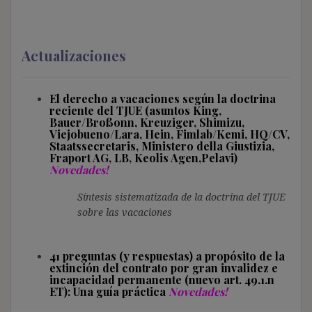
Actualizaciones
El derecho a vacaciones según la doctrina
reciente del TJUE (asuntos King,
Bauer/Broßonn, Kreuziger, Shimizu,
Viejobueno/Lara, Hein, Fimlab/Kemi, HQ/CV,
Staatssecretaris, Ministero della Giustizia,
Fraport AG, LB, Keolis Agen,Pelavi)
Novedades!
Síntesis sistematizada de la doctrina del TJUE
sobre las vacaciones
41 preguntas (y respuestas) a propósito de la
extinción del contrato por gran invalidez e
incapacidad permanente (nuevo art. 49.1.n
ET): Una guía práctica
Novedades!