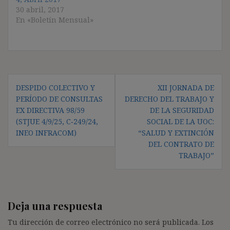
30 abril, 2017
En «Boletín Mensual»
Navegación
DESPIDO COLECTIVO Y
XII JORNADA DE
de
PERÍODO DE CONSULTAS
DERECHO DEL TRABAJO Y
entradas
EX DIRECTIVA 98/59
DE LA SEGURIDAD
(STJUE 4/9/25, C‑249/24,
SOCIAL DE LA UOC:
INEO INFRACOM)
“SALUD Y EXTINCIÓN
DEL CONTRATO DE
TRABAJO”
Deja una respuesta
Tu dirección de correo electrónico no será publicada.
Los