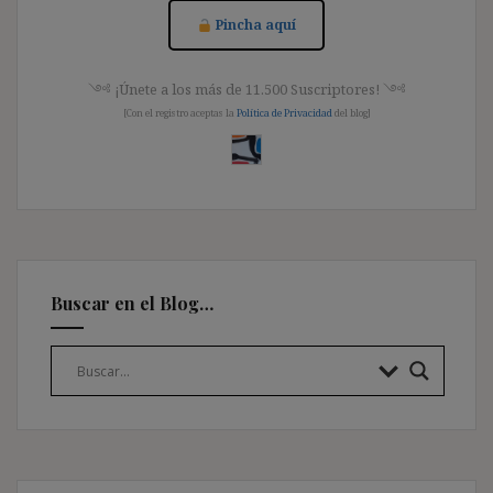
Pincha aquí
༺ ¡Únete a los más de 11.500 Suscriptores! ༺
[Con el registro aceptas la
Política de Privacidad
del blog]
Buscar en el Blog…