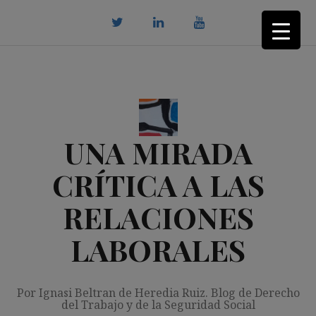
Saltar
al
contenido
twitter
Linkedin
youtube
UNA MIRADA
CRÍTICA A LAS
RELACIONES
LABORALES
Por Ignasi Beltran de Heredia Ruiz. Blog de Derecho
del Trabajo y de la Seguridad Social