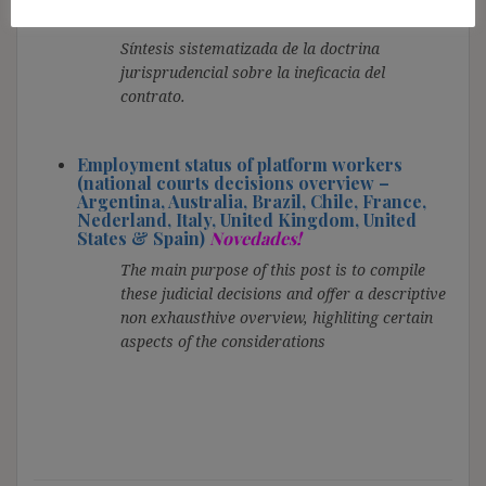
criterios jurisprudenciales
Novedades!
Síntesis sistematizada de la doctrina
jurisprudencial sobre la ineficacia del
contrato.
Employment status of platform workers
(national courts decisions overview –
Argentina, Australia, Brazil, Chile, France,
Nederland, Italy, United Kingdom, United
States & Spain)
Novedades!
The main purpose of this post is to compile
these judicial decisions and offer a descriptive
non exhausthive overview, highliting certain
aspects of the considerations