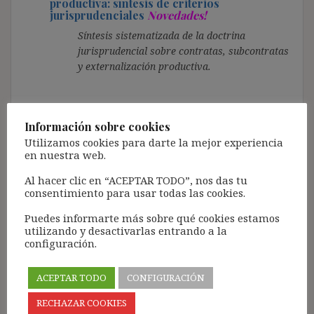
productiva: síntesis de criterios
jurisprudenciales
Novedades!
Síntesis sistematizada de la doctrina
jurisprudencial sobre contratas, subcontratas
y externalización productiva.
Cesión legal e ilegal: síntesis de criterios
jurisprudenciales
Novedades!
Información sobre cookies
Utilizamos cookies para darte la mejor experiencia
Síntesis sistematizada de la doctrina
en nuestra web.
jurisprudencial sobre la cesión legal e ilegal.
Al hacer clic en “ACEPTAR TODO”, nos das tu
consentimiento para usar todas las cookies.
Sucesión de empresa: síntesis de criterios
jurisprudenciales
Novedades!
Puedes informarte más sobre qué cookies estamos
utilizando y desactivarlas entrando a la
Síntesis sistematizada de la doctrina
configuración.
jurisprudencial sobre el fenómeno de la
sucesión de empresa.
ACEPTAR TODO
CONFIGURACIÓN
RECHAZAR COOKIES
Despido y extinción del contrato: síntesis de