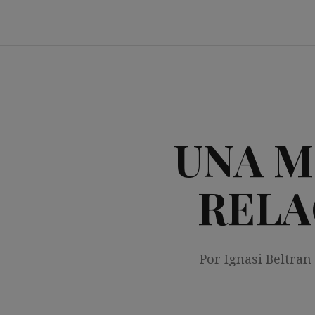
Saltar
al
contenido
UNA M
RELA
Por Ignasi Beltran