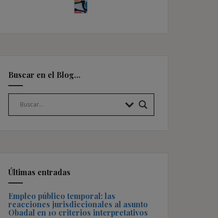
Buscar en el Blog…
Últimas entradas
Empleo público temporal: las
reacciones jurisdiccionales al asunto
Obadal en 10 criterios interpretativos