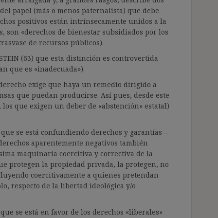
 del papel (más o menos paternalista) que debe
rechos positivos están intrínsecamente unidos a la
es, son «derechos de bienestar subsidiados por los
trasvase de recursos públicos).
EIN (63) que esta distinción es controvertida
an que es «inadecuada»).
 derecho exige que haya un remedio dirigido a
ensas que puedan producirse. Así pues, desde este
, los que exigen un deber de «abstención» estatal)
 que se está confundiendo derechos y garantías –
s derechos aparentemente negativos también
ima maquinaria coercitiva y correctiva de la
que protegen la propiedad privada, la protegen, no
xcluyendo coercitivamente a quienes pretendan
lo, respecto de la libertad ideológica y/o
 que se está en favor de los derechos «liberales»