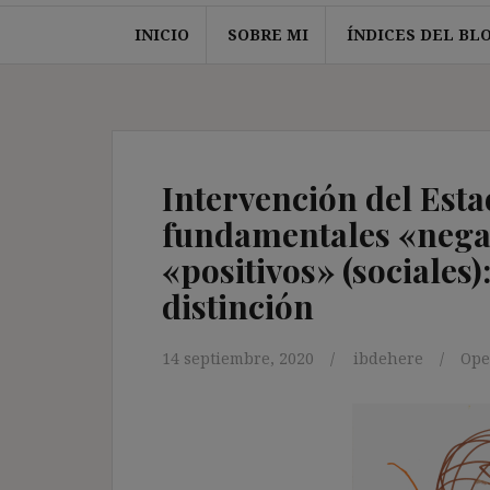
INICIO
SOBRE MI
ÍNDICES DEL BL
Intervención del Esta
fundamentales «negati
«positivos» (sociales)
distinción
14 septiembre, 2020
ibdehere
Op