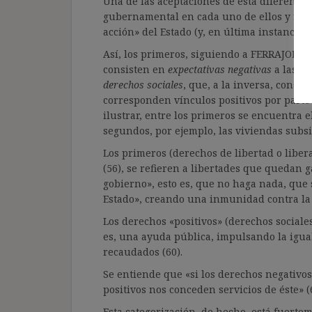
Una de las aceptaciones de esta diferenciac
gubernamental en cada uno de ellos y resp
acción» del Estado (y, en última instancia, 
Así, los primeros, siguiendo a FERRAJOLI (24
consisten en
expectativas negativas
a las qu
derechos sociales
, que, a la inversa, consis
corresponden vínculos positivos por parte
ilustrar, entre los primeros se encuentra e
segundos, por ejemplo, las viviendas subsi
Los primeros (derechos de libertad o libe
(56), se refieren a libertades que quedan g
gobierno», esto es, que no haga nada, que
Estado», creando una inmunidad contra la
Los derechos «positivos» (derechos sociales
es, una ayuda pública, impulsando la igual
recaudados (60).
Se entiende que «si los derechos negativos
positivos nos conceden servicios de éste» (
Esta categorización, de hecho, está fuerte