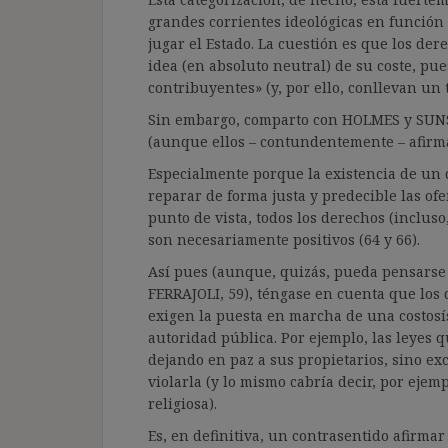
grandes corrientes ideológicas en función
jugar el Estado. La cuestión es que los de
idea (en absoluto neutral) de su coste, pu
contribuyentes» (y, por ello, conllevan un 
Sin embargo, comparto con HOLMES y SUNST
(aunque ellos – contundentemente – afirm
Especialmente porque la existencia de un
reparar de forma justa y predecible las of
punto de vista, todos los derechos (incluso
son necesariamente positivos (64 y 66).
Así pues (aunque, quizás, pueda pensarse
FERRAJOLI, 59), téngase en cuenta que lo
exigen la puesta en marcha de una costosís
autoridad pública. Por ejemplo, las leyes 
dejando en paz a sus propietarios, sino e
violarla (y lo mismo cabría decir, por ejemp
religiosa).
Es, en definitiva, un contrasentido afirmar