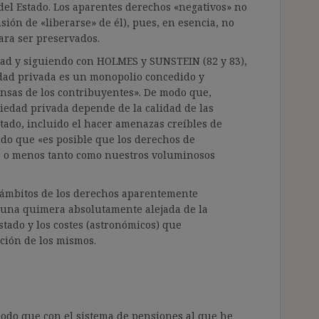
 del Estado. Los aparentes derechos «negativos» no
sión de «liberarse» de él), pues, en esencia, no
ara ser preservados.
dad y siguiendo con HOLMES y SUNSTEIN (82 y 83),
dad privada es un monopolio concedido y
nsas de los contribuyentes». De modo que,
iedad privada depende de la calidad de las
stado, incluido el hacer amenazas creíbles de
endo que «es posible que los derechos de
ás o menos tanto como nuestros voluminosos
 ámbitos de los derechos aparentemente
s una quimera absolutamente alejada de la
stado y los costes (astronómicos) que
ación de los mismos.
modo que con el sistema de pensiones al que he