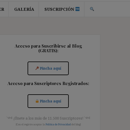
ER
GALERÍA
SUSCRIPCIÓN
Acceso para Suscribirse al Blog
(GRATIS):
Pincha aquí
Acceso para Suscriptores Registrados:
Pincha aquí
༺ ¡Únete a los más de 11.500 Suscriptores! ༺
[Con el registro aceptas la
Política de Privacidad
del blog]