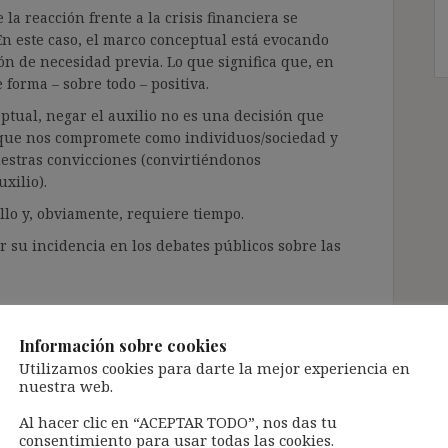
la reacción frente a la crisis financiera se
En este caso, el marco conceptual está evocando
ón de necesidad previa. Lo que significa que, en
forma – sobre todo – positiva.
ptual, negar el auxilio no es una decisión que
rque nos compromete como individuos/sociedad y
uestras convicciones (convirtiéndonos
xilio).
llo y, obviamente, requiere tiempo.
 su incidencia en los debates públicos sobre las
hos (y la intervención del Estado)
Información sobre cookies
Utilizamos cookies para darte la mejor experiencia en
me permite hablarles de otro tipo de marcos
nuestra web.
partir una breve reflexión a propósito de la
les como «negativos» y «positivos».
Al hacer clic en “ACEPTAR TODO”, nos das tu
consentimiento para usar todas las cookies.