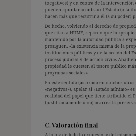
(negativos) y en contra de la intervención
pueden apuntar «contra» el Estado (a la ilu
hacen más que recurrir a él (a su poder) p
De hecho, volviendo al derecho de propie
que citan a HUME, reparen que la «propie
mantenido por la autoridad pública a expe
prosiguen, «la existencia misma de la prop
instituciones públicas y de la acción del E
proceso judicial y de acción civil». Añadi
propiedad le cuesten al tesoro público m
programas sociales».
En este sentido (así como en muchos otros
«negativos»), apelar al «Estado mínimo» e
realidad del papel que tiene atribuido el E
(justificadamente o no) acarrea la preserv
C. Valoración final
A la luz de todo lo expuesto, y del mismo 