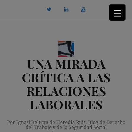
Saltar
al
contenido
twitter
Linkedin
youtube
UNA MIRADA
CRÍTICA A LAS
RELACIONES
LABORALES
Por Ignasi Beltran de Heredia Ruiz. Blog de Derecho
del Trabajo y de la Seguridad Social