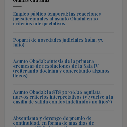
Empleo público temporal: las reacciones
jurisdiccionales al asunto Obadal en 10
criterios interpretativos
Popurrí de novedades judiciales (núm. 57,
Julio)
Asunto Obadal: síntesis de la primera
«remesa» de resoluciones de la Sala IV
(reiterando doctrina y concretando algunos
flecos)
Asunto Obadal: la STS 30/06/26 aquilata
nuevos criterios interpretativos (y ¿vuelve a la
casilla de salida con los indefinidos no fijos?)
Absentismo y devengo de premio de
continuidad, en forma de más días de