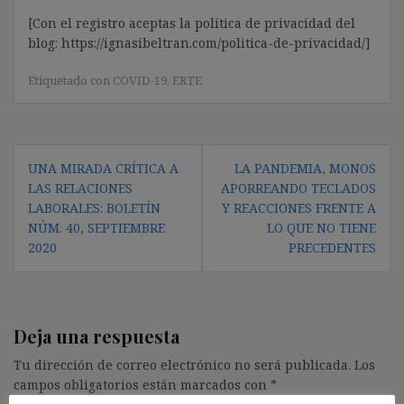
[Con el registro aceptas la política de privacidad del
blog: https://ignasibeltran.com/politica-de-privacidad/]
Etiquetado con
COVID-19
,
ERTE
Navegación
UNA MIRADA CRÍTICA A
LA PANDEMIA, MONOS
de
LAS RELACIONES
APORREANDO TECLADOS
entradas
LABORALES: BOLETÍN
Y REACCIONES FRENTE A
NÚM. 40, SEPTIEMBRE
LO QUE NO TIENE
2020
PRECEDENTES
Deja una respuesta
Tu dirección de correo electrónico no será publicada.
Los
campos obligatorios están marcados con
*