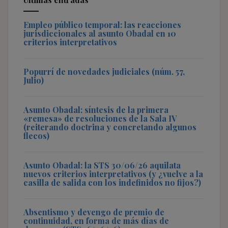
Empleo público temporal: las reacciones
jurisdiccionales al asunto Obadal en 10
criterios interpretativos
Popurrí de novedades judiciales (núm. 57,
Julio)
Asunto Obadal: síntesis de la primera
«remesa» de resoluciones de la Sala IV
(reiterando doctrina y concretando algunos
flecos)
Asunto Obadal: la STS 30/06/26 aquilata
nuevos criterios interpretativos (y ¿vuelve a la
casilla de salida con los indefinidos no fijos?)
Absentismo y devengo de premio de
continuidad, en forma de más días de