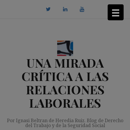
Saltar
al
contenido
twitter
Linkedin
youtube
UNA MIRADA
CRÍTICA A LAS
RELACIONES
LABORALES
Por Ignasi Beltran de Heredia Ruiz. Blog de Derecho
del Trabajo y de la Seguridad Social