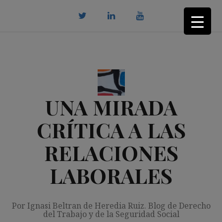
Saltar
al
contenido
twitter
Linkedin
youtube
UNA MIRADA
CRÍTICA A LAS
RELACIONES
LABORALES
Por Ignasi Beltran de Heredia Ruiz. Blog de Derecho
del Trabajo y de la Seguridad Social