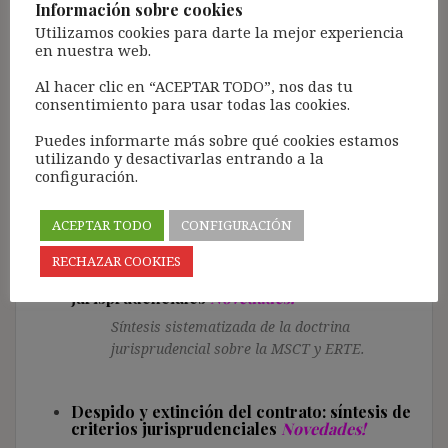
jurisprudencial sobre el tiempo de trabajo y el
Información sobre cookies
descanso.
Utilizamos cookies para darte la mejor experiencia
en nuestra web.
Al hacer clic en “ACEPTAR TODO”, nos das tu
Contratas, cesión ilegal y subrogación de
consentimiento para usar todas las cookies.
empresa
Novedades!
Síntesis sistematizada de la doctrina
Puedes informarte más sobre qué cookies estamos
jurisprudencial sobre las contratas, cesión
utilizando y desactivarlas entrando a la
configuración.
ilegal y subrogación de empresa.
ACEPTAR TODO
CONFIGURACIÓN
Modificación sustancial de las condiciones
RECHAZAR COOKIES
de trabajo y ERTE de reducción de jornada y
suspensivo: síntesis de criterios
jurisprudenciales
Novedades!
Síntesis sistematizada de la doctrina
jurisprudencial sobre la MSCT y ERTE.
Despido y extinción del contrato: síntesis de
criterios jurisprudenciales
Novedades!