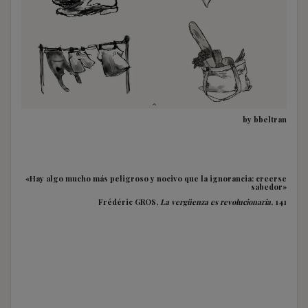
by bbeltran
«Hay algo mucho más peligroso y nocivo que la ignorancia: creerse
sabedor»
Frédéric GROS,
La vergüenza es revolucionaria
, 141