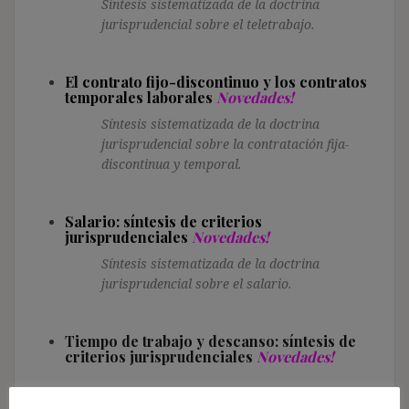
Síntesis sistematizada de la doctrina
jurisprudencial sobre el teletrabajo.
El contrato fijo-discontinuo y los contratos
temporales laborales
Novedades!
Síntesis sistematizada de la doctrina
jurisprudencial sobre la contratación fija-
discontinua y temporal.
Salario: síntesis de criterios
jurisprudenciales
Novedades!
Síntesis sistematizada de la doctrina
jurisprudencial sobre el salario.
Tiempo de trabajo y descanso: síntesis de
criterios jurisprudenciales
Novedades!
Síntesis sistematizada de la doctrina