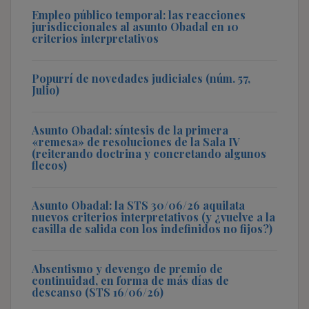
Empleo público temporal: las reacciones
jurisdiccionales al asunto Obadal en 10
criterios interpretativos
Popurrí de novedades judiciales (núm. 57,
Julio)
Asunto Obadal: síntesis de la primera
«remesa» de resoluciones de la Sala IV
(reiterando doctrina y concretando algunos
flecos)
Asunto Obadal: la STS 30/06/26 aquilata
nuevos criterios interpretativos (y ¿vuelve a la
casilla de salida con los indefinidos no fijos?)
Absentismo y devengo de premio de
continuidad, en forma de más días de
descanso (STS 16/06/26)