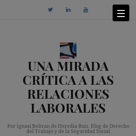
Saltar
al
contenido
twitter
Linkedin
youtube
UNA MIRADA
CRÍTICA A LAS
RELACIONES
LABORALES
Por Ignasi Beltran de Heredia Ruiz. Blog de Derecho
del Trabajo y de la Seguridad Social