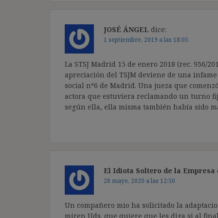
JOSÉ ÁNGEL
dice:
1 septiembre, 2019 a las 18:05
La STSJ Madrid 15 de enero 2018 (rec. 936/201
apreciación del TSJM deviene de una infame 
social nº6 de Madrid. Una jueza que comenzó 
actora que estuviera reclamando un turno fij
según ella, ella misma también había sido m
El Idiota Soltero de la Empresa
28 mayo, 2020 a las 12:50
Un compañero mio ha solicitado la adaptacion
miren Uds. que quiere que les diga si al fin