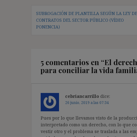
Navegación
SUBROGACIÓN DE PLANTILLA SEGÚN LA LEY D
de
CONTRATOS DEL SECTOR PÚBLICO (VÍDEO
entradas
PONENCIA)
5 comentarios en “
El derech
para conciliar la vida famili
cebriancarrillo
dice:
26 junio, 2019 a las 07:34
Pues por lo que llevamos visto de la producci
interpretado como un derecho, con lo que c
vestir otro y el problema se traslada a las em