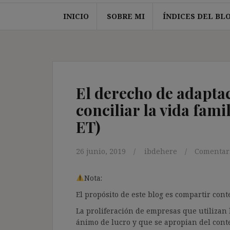
INICIO
SOBRE MI
ÍNDICES DEL BL
El derecho de adaptac
conciliar la vida famil
ET)
26 junio, 2019
ibdehere
Comentari
Nota:
El propósito de este blog es compartir co
La proliferación de empresas que utilizan l
ánimo de lucro y que se apropian del cont