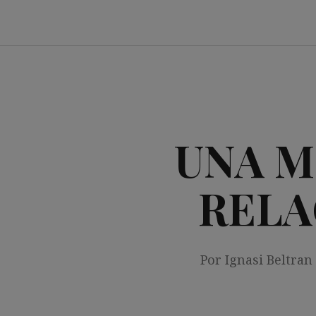
Saltar
al
contenido
UNA M
RELA
Por Ignasi Beltran