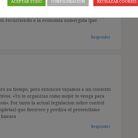
ACEPTAR TODO
CONFIGURACIÓN
RECHAZAR COOKIES
y cada vez más alejado de la racionalidad económica
las empresas cumplidoras y es campo abonado para
ven recurriendo a la economía sumergida (por
Responder
obre su tiempo, pero entonces vayamos a un contexto
etivos. «Tu te organizas como mejor te venga para
vos». Por tanto la actual legislacion sobre control
ompletas) que favorece y predica el presentismo
a basura
Responder