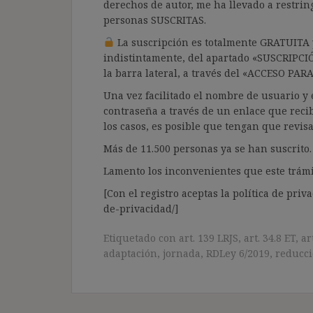
derechos de autor, me ha llevado a restrin
personas SUSCRITAS.
La suscripción es totalmente GRATUITA y
indistintamente, del apartado «SUSCRIPCI
la barra lateral, a través del «ACCESO PA
Una vez facilitado el nombre de usuario y e
contraseña a través de un enlace que recib
los casos, es posible que tengan que revis
Más de 11.500 personas ya se han suscrito.
Lamento los inconvenientes que este trámi
[Con el registro aceptas la política de priva
de-privacidad/]
Etiquetado con
art. 139 LRJS
,
art. 34.8 ET
,
ar
adaptación
,
jornada
,
RDLey 6/2019
,
reducci