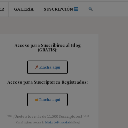
ER
GALERÍA
SUSCRIPCIÓN
Acceso para Suscribirse al Blog
(GRATIS):
Pincha aquí
Acceso para Suscriptores Registrados:
Pincha aquí
༺ ¡Únete a los más de 11.500 Suscriptores! ༺
[Con el registro aceptas la
Política de Privacidad
del blog]