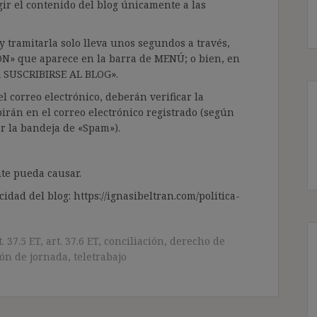
gir el contenido del blog únicamente a las
 tramitarla solo lleva unos segundos a través,
ÓN» que aparece en la barra de MENÚ; o bien, en
RA SUSCRIBIRSE AL BLOG».
l correo electrónico, deberán verificar la
irán en el correo electrónico registrado (según
ar la bandeja de «Spam»).
te pueda causar.
cidad del blog: https://ignasibeltran.com/politica-
t. 37.5 ET
,
art. 37.6 ET
,
conciliación
,
derecho de
ón de jornada
,
teletrabajo