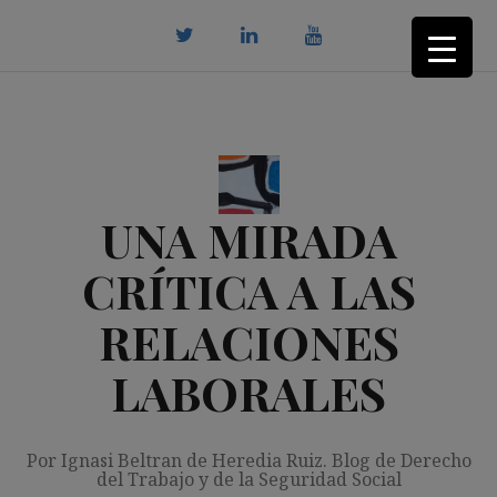
Saltar
al
contenido
twitter
Linkedin
youtube
UNA MIRADA
CRÍTICA A LAS
RELACIONES
LABORALES
Por Ignasi Beltran de Heredia Ruiz. Blog de Derecho
del Trabajo y de la Seguridad Social