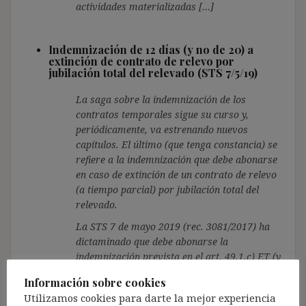
actividades materializadas […]
Indemnización de 12 días (y no de 20) a
extinción de contrato de relevo por
jubilación total del relevado (STS 7/5/19)
La saga sobre la indemnización de los
contratos temporales sigue su curso y,
periódicamente, va estrenando nuevos
capítulos. El último (que tenga constancia) se
refiere a la indemnización que debe abonarse
en caso de extinción de un contrato de relevo
(a tiempo parcial) por jubilación total del
relevado.
La STS 7 de mayo 2019 (rec. 3081/2017) ha
dictaminado que debe abonarse la
indemnización prevista en el art. 49.1.c) ET (y
no una de 20 días).
Información sobre cookies
Utilizamos cookies para darte la mejor experiencia