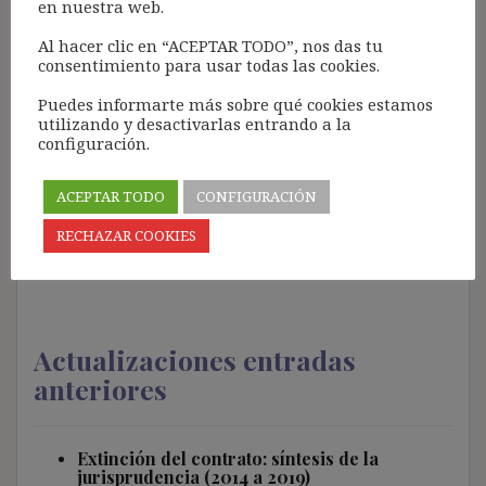
en nuestra web.
Improcedencia e indemnización:
¿corrupción de deberes cívicos?
Al hacer clic en “ACEPTAR TODO”, nos das tu
consentimiento para usar todas las cookies.
El desplazamiento de normas sociales por
normas mercantiles El mercado se está
Puedes informarte más sobre qué cookies estamos
convirtiendo en un instrumento que facilita el
utilizando y desactivarlas entrando a la
configuración.
acceso a bienes y servicios de todo tipo. Como
expone SANDEL (2013), para que se hagan
una idea de la extensión de este fenómeno
ACEPTAR TODO
CONFIGURACIÓN
global (entre otros muchos ejemplos): es
RECHAZAR COOKIES
posible contratar a una empresa […]
Actualizaciones entradas
anteriores
Extinción del contrato: síntesis de la
jurisprudencia (2014 a 2019)