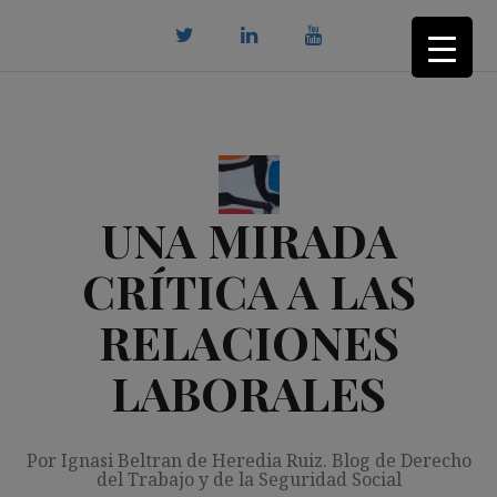
Saltar
al
contenido
twitter
Linkedin
youtube
UNA MIRADA
CRÍTICA A LAS
RELACIONES
LABORALES
Por Ignasi Beltran de Heredia Ruiz. Blog de Derecho
del Trabajo y de la Seguridad Social