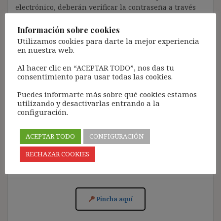
electrónico, deberán verificar la contraseña a través
de un enlace que recibirán en el correo electrónico
registrado (según los casos, es posible que tengan que
Información sobre cookies
revisar la bandeja de «Spam»).
Utilizamos cookies para darte la mejor experiencia
en nuestra web.
Más de 11.500 personas ya se han suscrito.
Al hacer clic en “ACEPTAR TODO”, nos das tu
Lamento los inconvenientes que este trámite pueda
consentimiento para usar todas las cookies.
causar.
Puedes informarte más sobre qué cookies estamos
[Con el registro aceptas la política de privacidad del
utilizando y desactivarlas entrando a la
blog: https://ignasibeltran.com/politica-de-privacidad/]
configuración.
ACEPTAR TODO
CONFIGURACIÓN
RECHAZAR COOKIES
Acceso para Suscribirse al Blog (GRATIS):
Pincha aquí