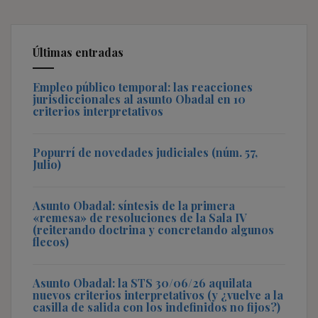
Últimas entradas
Empleo público temporal: las reacciones
jurisdiccionales al asunto Obadal en 10
criterios interpretativos
Popurrí de novedades judiciales (núm. 57,
Julio)
Asunto Obadal: síntesis de la primera
«remesa» de resoluciones de la Sala IV
(reiterando doctrina y concretando algunos
flecos)
Asunto Obadal: la STS 30/06/26 aquilata
nuevos criterios interpretativos (y ¿vuelve a la
casilla de salida con los indefinidos no fijos?)