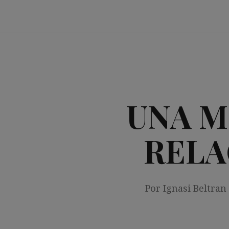
Saltar
al
contenido
UNA M
RELA
Por Ignasi Beltran