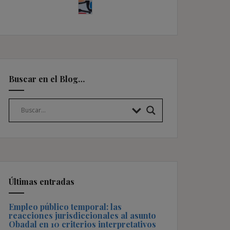
Buscar en el Blog…
Últimas entradas
Empleo público temporal: las
reacciones jurisdiccionales al asunto
Obadal en 10 criterios interpretativos