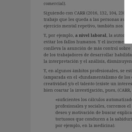
comercial).
Siguiendo con CARR (2016, 132, 104, 238 y 1
trabajo que les queda a las personas avanz
ejercicio mental repetivo, también nos rev
Y, por ejemplo,
a nivel laboral
, la automa
evitar los fallos humanos. Y el incremento 
conlleva la asunción de más control sobre
de los trabajadores de desarrollar habilid
la interpretación y el análisis, disminuyen
Y, en algunos ámbitos profesionales, se es
(amparada en el «fundamentalismo de los da
creatividad y/o el talento (existe un intere
bien coartar la investigación, pues, (CARR,
«suficientes los cálculos automatiza
profesionales y sociales, corremos el
deseo y motivación de buscar explic
tortuosos que conducen a la sabidurí
por ejemplo, en la medicina).