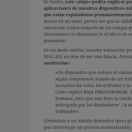
De hecho,
este «atajo» podría explicar 
aplicaciones de nuestros dispositivos mó
que están espiándonos permanentement
menos en mi caso), parece ser que la util
valoración crítica respecto de los riesgos
«buenísmo») es alarmante (o el efecto de 
pensamos).
De un modo similar, nuestra valoración pos
2016, 85), no deja de ser una falacia, desc
sustitución
«:
«Un dispositivo que reduce el volume
algún componente aislado de un trabaj
incluidos los roles, las actitudes y l
Como explicó RAJA PARASURAMAN, ‘la 
humana, sino que más bien la cambi
anticipada por los diseñadores’. La a
trabajador».
Llevándolo a un ámbito doméstico (pero p
que intervenga un proceso automatizado), 