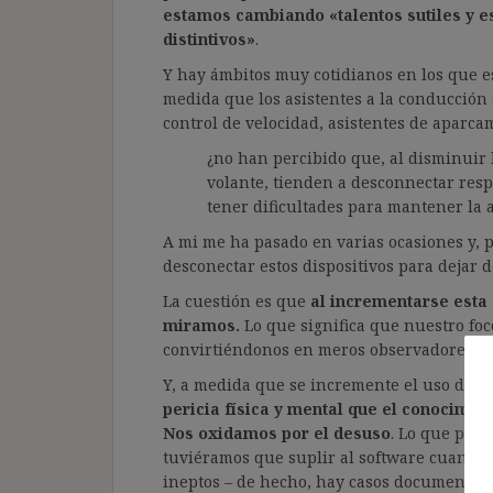
estamos cambiando «talentos sutiles y e
distintivos»
.
Y hay ámbitos muy cotidianos en los que es
medida que los asistentes a la conducción 
control de velocidad, asistentes de aparcam
¿no han percibido que, al disminuir 
volante, tienden a desconnectar resp
tener dificultades para mantener la 
A mi me ha pasado en varias ocasiones y, 
desconectar estos dispositivos para dejar d
La cuestión es que
al incrementarse esta 
miramos.
Lo que significa que nuestro fo
convirtiéndonos en meros observadores pa
Y, a medida que se incremente el uso de es
pericia física y mental que el conocimie
Nos oxidamos por el desuso
. Lo que podr
tuviéramos que suplir al software cuando 
ineptos – de hecho, hay casos documentado