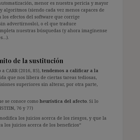
automatización, menor es nuestra pericia y mayor
 y algoritmos (siendo cada vez menos capaces de
 los efectos del software que corrige
in advertírnoslo), o el que traduce
mpleta nuestras búsquedas (y ahora imagínense
s…).
 mito de la sustitución
 a CARR (2016, 85),
tendemos a calificar a la
ida que nos libera de ciertas tareas tediosas,
ones superiores sin alterar, por otra parte,
que se conoce como
heurística del afecto
. Si lo
NSTEIN, 76 y 77)
odifica los juicios acerca de los riesgos, y que la
 los juicios acerca de los beneficios”