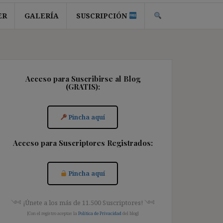
ER
GALERÍA
SUSCRIPCIÓN
Acceso para Suscribirse al Blog
(GRATIS):
Pincha aquí
Acceso para Suscriptores Registrados:
Pincha aquí
༺ ¡Únete a los más de 11.500 Suscriptores! ༺
[Con el registro aceptas la
Política de Privacidad
del blog]