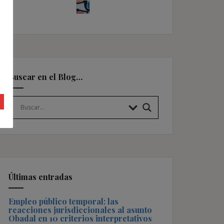
Buscar en el Blog…
Últimas entradas
Empleo público temporal: las
reacciones jurisdiccionales al asunto
Obadal en 10 criterios interpretativos