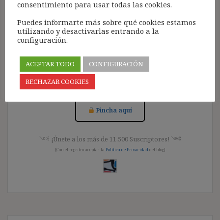
consentimiento para usar todas las cookies.
Puedes informarte más sobre qué cookies estamos
Acceso para Suscribirse al Blog (GRATIS):
utilizando y desactivarlas entrando a la
configuración.
Pincha aquí
ACEPTAR TODO
CONFIGURACIÓN
Acceso para Suscriptores Registrados:
RECHAZAR COOKIES
Pincha aquí
༺ ¡Únete a los más de 11.500 Suscriptores! ༺
[Con el registro aceptas la
Política de Privacidad
del blog]