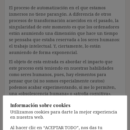
El proceso de automatización en el que estamos
inmersos no tiene parangón. A diferencia de otros
procesos de transformación acaecidos en el pasado, la
singularidad de este momento es que los ordenadores
están asumiendo una dimensión que hace un tiempo
se pensaba que estaba reservada a los seres humanos:
el trabajo intelectual. Y, ciertamente, lo están
asumiendo de forma exponencial.
El objeto de esta entrada es abordar el impacto que
este proceso está teniendo en nuestras habilidades
como seres humanos, pues, hay elementos para
pensar que (si no somos especialmente cautos)
podemos acabar experimentando, si me lo permiten,
una «obsolescencia humana» o «atrofia cognitiva».
Y, ciertamente, parece que de nosotros depende que
Información sobre cookies
no suceda.
Utilizamos cookies para darte la mejor experiencia
en nuestra web.
Al hacer clic en “ACEPTAR TODO”, nos das tu