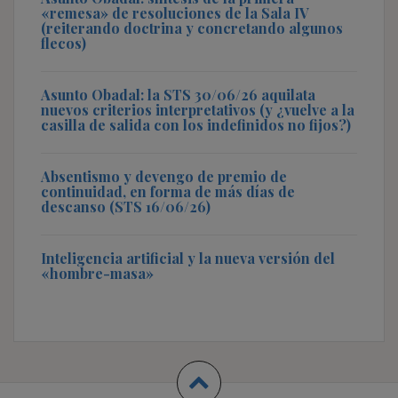
«remesa» de resoluciones de la Sala IV
(reiterando doctrina y concretando algunos
flecos)
Asunto Obadal: la STS 30/06/26 aquilata
nuevos criterios interpretativos (y ¿vuelve a la
casilla de salida con los indefinidos no fijos?)
Absentismo y devengo de premio de
continuidad, en forma de más días de
descanso (STS 16/06/26)
Inteligencia artificial y la nueva versión del
«hombre-masa»