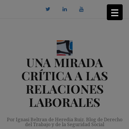
Saltar
al
contenido
twitter
Linkedin
youtube
UNA MIRADA
CRÍTICA A LAS
RELACIONES
LABORALES
Por Ignasi Beltran de Heredia Ruiz. Blog de Derecho
del Trabajo y de la Seguridad Social