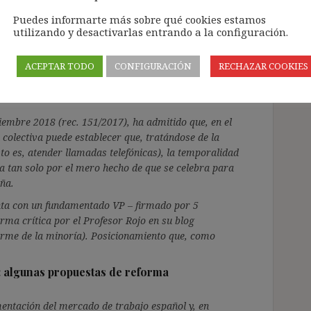
la STS 1 de diciembre 2015 (rec. 284/2014),
a del TJUE en el caso Tyco (sentencia 10 de
Puedes informarte más sobre qué cookies estamos
utilizando y desactivarlas entrando a la configuración.
ACEPTAR TODO
CONFIGURACIÓN
RECHAZAR COOKIES
tual o el (indeseable) estímulo de la
ciembre 2018 (rec. 151/2017), ha admitido que, en el
 colectiva puede establecer que, tratándose de la
o es, atender llamadas telefónicas), la temporalidad
da tan solo por el mero hecho de que se celebra para
ña.
enta con un fundamentado VP – firmado por 5
rma crítica por el Profesor Rojo en su blog
orme de la minoría). Posicionamiento que, como
: algunas propuestas de reforma
entación del mercado de trabajo español y, en