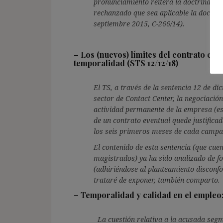
pronunciamiento reitera la doctrina de 
rechanzado que sea aplicable la doctrin
septiembre 2015, C-266/14).
–
Los (nuevos) límites del contrato even
temporalidad (STS 12/12/18)
El TS, a través de la sentencia 12 de di
sector de Contact Center, la negociación
actividad permanente de la empresa (est
de un contrato eventual quede justifica
los seis primeros meses de cada campa
El contenido de esta sentencia (que cu
magistrados) ya ha sido analizado de fo
(adhiriéndose al planteamiento disconf
trataré de exponer, también comparto.
–
Temporalidad y calidad en el empleo
La cuestión relativa a la acusada segm