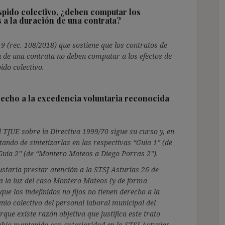
espido colectivo, ¿deben computar los
s a la duración de una contrata?
19 (rec. 108/2018) que sostiene que los contratos de
n de una contrata no deben computar a los efectos de
pido colectivo.
erecho a la excedencia voluntaria reconocida
l TJUE sobre la Directiva 1999/70 sigue su curso y, en
tando de sintetizarlas en las respectivas “Guía 1″ (de
Guía 2” (de “Montero Mateos a Diego Porras 2”).
staría prestar atención a la STSJ Asturias 26 de
a la luz del caso Montero Mateos (y de forma
que los indefinidos no fijos no tienen derecho a la
nio colectivo del personal laboral municipal del
ue existe razón objetiva que justifica este trato
había mantenido con anterioridad en la STSJ Asturias