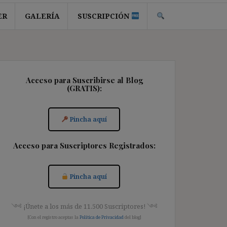
ER
GALERÍA
SUSCRIPCIÓN
Acceso para Suscribirse al Blog
(GRATIS):
Pincha aquí
Acceso para Suscriptores Registrados:
Pincha aquí
༺ ¡Únete a los más de 11.500 Suscriptores! ༺
[Con el registro aceptas la
Política de Privacidad
del blog]