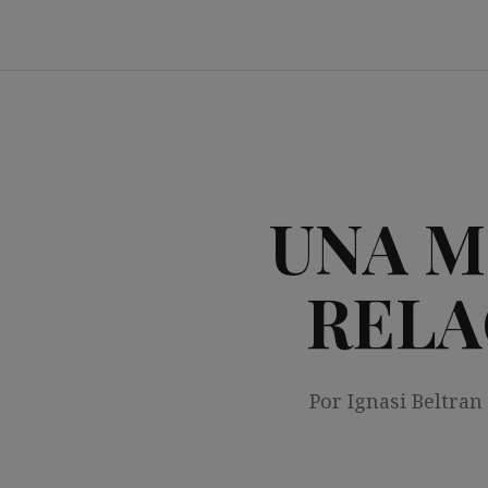
Saltar
al
contenido
UNA M
RELA
Por Ignasi Beltran