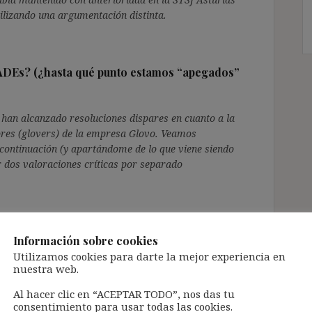
tilizando una argumentación distinta.
RADEs? (¿hasta qué punto estamos “apegados”
a han alcanzado resoluciones dispares en cuanto a la
dores (glovers) de la empresa Glovo. Veamos
continuación (y apartándome de lo que viene siendo
er dos valoraciones críticas por separado
micilio hasta el primer cliente o desde el
bajo (STS 4/12/2018)
Información sobre cookies
Utilizamos cookies para darte la mejor experiencia en
nuestra web.
17) ha entendido que el tiempo destinado por los
 del primer usuario y desde el domicilio del último
Al hacer clic en “ACEPTAR TODO”, nos das tu
e ser calificado como tiempo de trabajo. Este
consentimiento para usar todas las cookies.