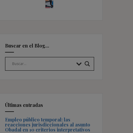
Buscar en el Blog…
Últimas entradas
Empleo público temporal: las
reacciones jurisdiccionales al asunto
Obadal en 10 criterios interpretativos