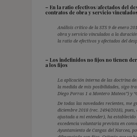
–
En la ratio efectivos/afectados del d
contratos de obra y servicio vinculado
Análisis crítico de la STS 9 de enero 20
obra y servicio vinculados a la duració
la ratio de efectivos y afectados del des
–
Los indefinidos no fijos no tienen d
a los fijos
La aplicación interna de las doctrina de
la medida de mis posibilidades, sigo tra
Diego Porras 1 a Montero Mateos”) y “
De todas las novedades recientes, me gu
diciembre 2018 (rec. 2494/2018), pues, 
ajustada a mi entender), ha establecido 
excedencia voluntaria prevista en conve
Ayuntamiento de Cangas del Narcea, porq
diferenciado con fijos. Criterio que ya 