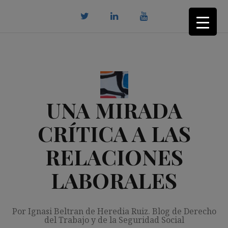
Saltar
al
contenido
twitter
Linkedin
youtube
UNA MIRADA
CRÍTICA A LAS
RELACIONES
LABORALES
Por Ignasi Beltran de Heredia Ruiz. Blog de Derecho
del Trabajo y de la Seguridad Social