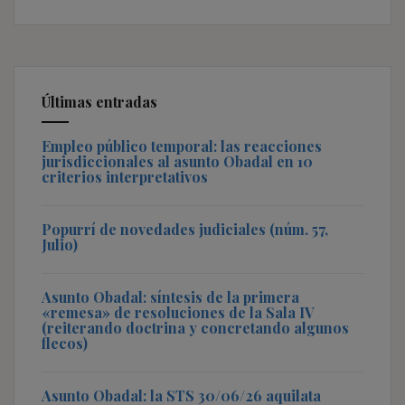
Últimas entradas
Empleo público temporal: las reacciones
jurisdiccionales al asunto Obadal en 10
criterios interpretativos
Popurrí de novedades judiciales (núm. 57,
Julio)
Asunto Obadal: síntesis de la primera
«remesa» de resoluciones de la Sala IV
(reiterando doctrina y concretando algunos
flecos)
Asunto Obadal: la STS 30/06/26 aquilata