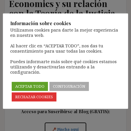
Economics y su relación
con la Teoría de la Justicia
Información sobre cookies
1 febrero, 2015
ibdehere
Open
Utilizamos cookies para darte la mejor experiencia
en nuestra web.
En esta entrada simplemente pretendo ofrecer una
selección de alguna de las obras más importantes del
Al hacer clic en “ACEPTAR TODO”, nos das tu
Law & Economics (accesibles online y preferentemente
consentimiento para usar todas las cookies.
en castellano), así como las principales discusiones
Puedes informarte más sobre qué cookies estamos
que en el ámbito de la teoría de la justicia esta
utilizando y desactivarlas entrando a la
disciplina jurídica y, sobre todo, la discusión del valor
configuración.
de la eficiencia ha suscitado.
ACEPTAR TODO
CONFIGURACIÓN
RECHAZAR COOKIES
Acceso para Suscribirse al Blog (GRATIS):
Pincha aquí