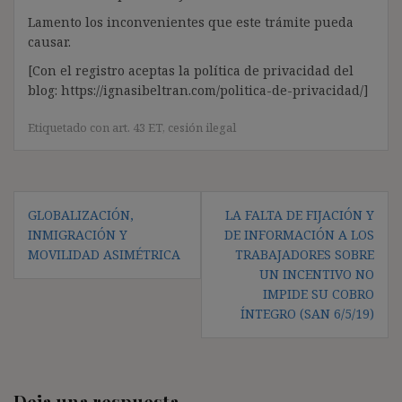
Lamento los inconvenientes que este trámite pueda
causar.
[Con el registro aceptas la política de privacidad del
blog: https://ignasibeltran.com/politica-de-privacidad/]
Etiquetado con
art. 43 ET
,
cesión ilegal
Navegación
GLOBALIZACIÓN,
LA FALTA DE FIJACIÓN Y
de
INMIGRACIÓN Y
DE INFORMACIÓN A LOS
entradas
MOVILIDAD ASIMÉTRICA
TRABAJADORES SOBRE
UN INCENTIVO NO
IMPIDE SU COBRO
ÍNTEGRO (SAN 6/5/19)
Deja una respuesta