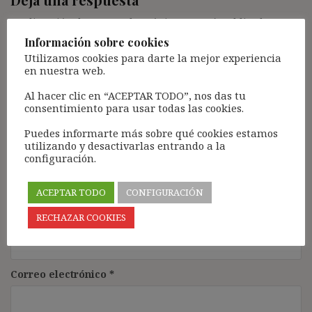
Tu dirección de correo electrónico no será publicada.
Los
campos obligatorios están marcados con
*
Información sobre cookies
Utilizamos cookies para darte la mejor experiencia
Comentario
*
en nuestra web.
Al hacer clic en “ACEPTAR TODO”, nos das tu
consentimiento para usar todas las cookies.
Puedes informarte más sobre qué cookies estamos
utilizando y desactivarlas entrando a la
configuración.
ACEPTAR TODO
CONFIGURACIÓN
Nombre
*
RECHAZAR COOKIES
Correo electrónico
*