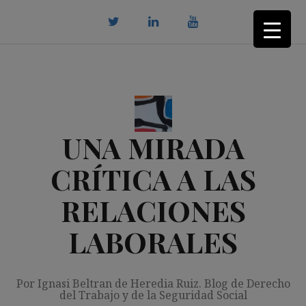
Saltar
al
contenido
twitter
Linkedin
youtube
UNA MIRADA
CRÍTICA A LAS
RELACIONES
LABORALES
Por Ignasi Beltran de Heredia Ruiz. Blog de Derecho
del Trabajo y de la Seguridad Social