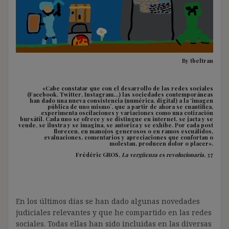
By tbeltran
«Cabe constatar que con el desarrollo de las redes sociales
(Facebook, Twitter, Instagram…) las sociedades contemporáneas
han dado una nueva consistencia (numérica, digital) a la ‘imagen
pública de uno mismo´, que a partir de ahora se cuantifica,
experimenta oscilaciones y variaciones como una cotización
bursátil. Cada uno se ofrece y se distingue en internet, se jacta y se
vende, se ilustra y se imagina, se autoriza y se exhibe. Por cada post
florecen, en manojos generosos o en ramos escuálidos,
evaluaciones, comentarios y apreciaciones que confortan o
molestan, producen dolor o placer».
Frédéric GROS,
La vergüenza es revolucionaria
, 37
En los últimos días se han dado algunas novedades
judiciales relevantes y que he compartido en las redes
sociales. Todas ellas han sido incluidas en las diversas