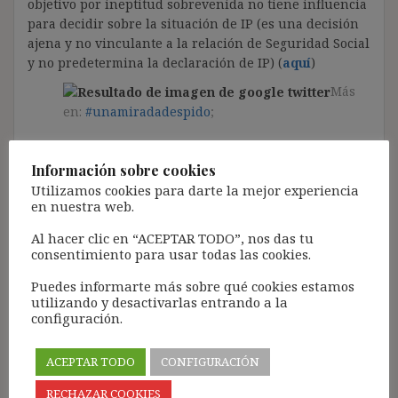
objetivo por ineptitud sobrevenida no tiene influencia
para decidir sobre la situación de IP (es una decisión
ajena y no vinculante a la relación de Seguridad Social
y no predetermina la declaración de IP)
(
aquí
)
Más
en:
#unamiradadespido
;
Información sobre cookies
Utilizamos cookies para darte la mejor experiencia
Despido colectivo
en nuestra web.
Al hacer clic en “ACEPTAR TODO”, nos das tu
STS\C-A 14 de octubre 2024
: En comunicación
consentimiento para usar todas las cookies.
previa a Autoridad laboral en caso cierre de centro de
Puedes informarte más sobre qué cookies estamos
trabajo y despido de 50 o más trabajadores no
utilizando y desactivarlas entrando a la
concurre el vicio de nulidad alegado por la CEOE
configuración.
(
aquí
)
Más
ACEPTAR TODO
CONFIGURACIÓN
en:
#unamiradadespido
;
RECHAZAR COOKIES