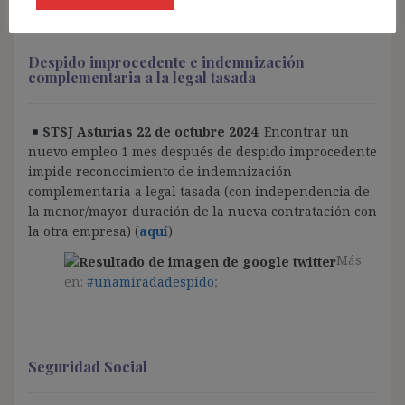
Despido improcedente e indemnización
complementaria a la legal tasada
STSJ Asturias 22 de octubre 2024
: Encontrar un
nuevo empleo 1 mes después de despido improcedente
impide reconocimiento de indemnización
complementaria a legal tasada (con independencia de
la menor/mayor duración de la nueva contratación con
la otra empresa) (
aquí
)
Más
en:
#unamiradadespido
;
Seguridad Social