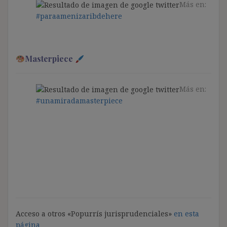
Más en:
#paraamenizaribdehere
Masterpiece
Más en:
#unamiradamasterpiece
Acceso a otros «Popurrís jurisprudenciales»
en esta
página