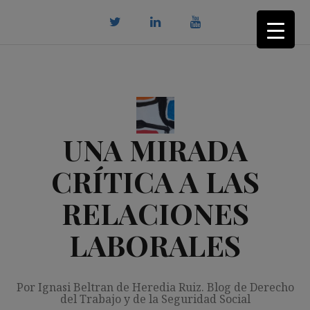
Saltar
al
contenido
twitter
Linkedin
youtube
UNA MIRADA
CRÍTICA A LAS
RELACIONES
LABORALES
Por Ignasi Beltran de Heredia Ruiz. Blog de Derecho
del Trabajo y de la Seguridad Social