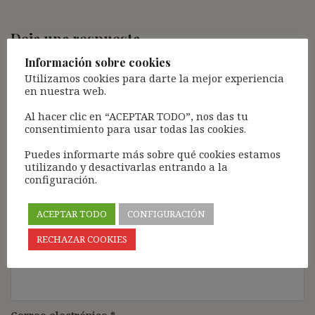
Deja una respuesta
Tu dirección de correo electrónico no será publicada.
Los
Información sobre cookies
campos obligatorios están marcados con
*
Utilizamos cookies para darte la mejor experiencia
en nuestra web.
Comentario
*
Al hacer clic en “ACEPTAR TODO”, nos das tu
consentimiento para usar todas las cookies.
Puedes informarte más sobre qué cookies estamos
utilizando y desactivarlas entrando a la
configuración.
ACEPTAR TODO
CONFIGURACIÓN
RECHAZAR COOKIES
Nombre
*