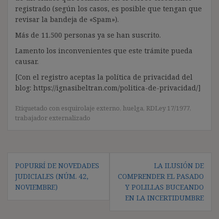
registrado (según los casos, es posible que tengan que
revisar la bandeja de «Spam»).
Más de 11.500 personas ya se han suscrito.
Lamento los inconvenientes que este trámite pueda
causar.
[Con el registro aceptas la política de privacidad del
blog: https://ignasibeltran.com/politica-de-privacidad/]
Etiquetado con
esquirolaje externo
,
huelga
,
RDLey 17/1977
,
trabajador externalizado
Navegación
POPURRÍ DE NOVEDADES
LA ILUSIÓN DE
de
JUDICIALES (NÚM. 42,
COMPRENDER EL PASADO
entradas
NOVIEMBRE)
Y POLILLAS BUCEANDO
EN LA INCERTIDUMBRE