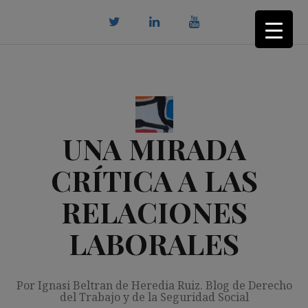
Saltar
al
contenido
twitter
Linkedin
youtube
UNA MIRADA
CRÍTICA A LAS
RELACIONES
LABORALES
Por Ignasi Beltran de Heredia Ruiz. Blog de Derecho
del Trabajo y de la Seguridad Social