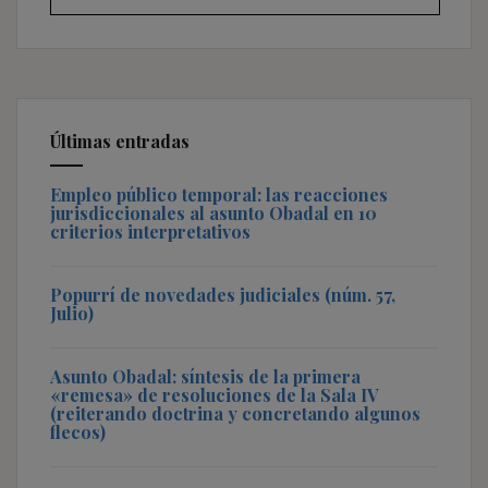
Últimas entradas
Empleo público temporal: las reacciones
jurisdiccionales al asunto Obadal en 10
criterios interpretativos
Popurrí de novedades judiciales (núm. 57,
Julio)
Asunto Obadal: síntesis de la primera
«remesa» de resoluciones de la Sala IV
(reiterando doctrina y concretando algunos
flecos)