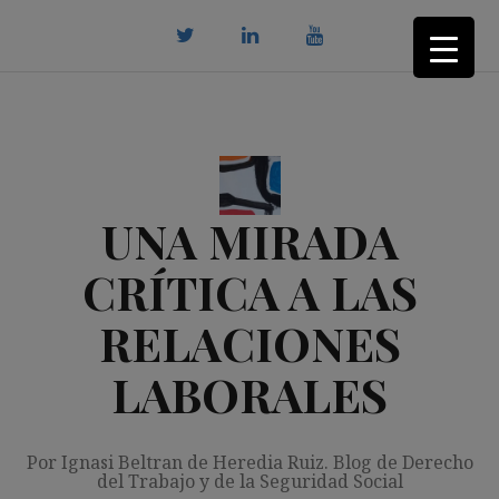
Saltar
al
contenido
twitter
Linkedin
youtube
UNA MIRADA
CRÍTICA A LAS
RELACIONES
LABORALES
Por Ignasi Beltran de Heredia Ruiz. Blog de Derecho
del Trabajo y de la Seguridad Social