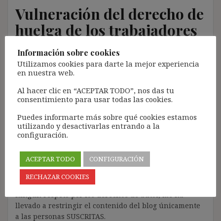
Vulneración del derecho de
huelga de los trabajadores
de la contratista por la
Información sobre cookies
empresa principal
Utilizamos cookies para darte la mejor experiencia
en nuestra web.
(Telefónica)
Al hacer clic en “ACEPTAR TODO”, nos das tu
consentimiento para usar todas las cookies.
3 mayo, 2018
ibdehere
Comentarios Jurisprudencia
Puedes informarte más sobre qué cookies estamos
Nota:
utilizando y desactivarlas entrando a la
configuración.
El propósito de este blog es compartir contenido de
forma totalmente GRATUITA.
ACEPTAR TODO
CONFIGURACIÓN
La proliferación de empresas que utilizan la
Inteligencia Artificial Generativa (IAG) con ánimo de
RECHAZAR COOKIES
lucro y que se apropian del contenido de terceros sin
ningún respeto por los derechos de autor, me ha
llevado a restringir el contenido del blog únicamente
a las personas SUSCRITAS.