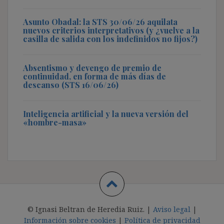
Asunto Obadal: la STS 30/06/26 aquilata
nuevos criterios interpretativos (y ¿vuelve a la
casilla de salida con los indefinidos no fijos?)
Absentismo y devengo de premio de
continuidad, en forma de más días de
descanso (STS 16/06/26)
Inteligencia artificial y la nueva versión del
«hombre-masa»
© Ignasi Beltran de Heredia Ruiz. |
Aviso legal
|
Información sobre cookies
|
Política de privacidad