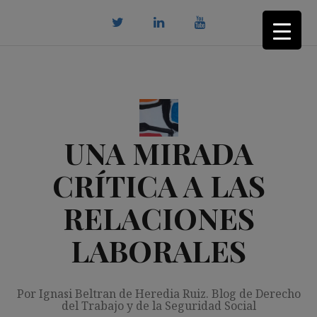
Saltar
al
contenido
twitter
Linkedin
youtube
UNA MIRADA
CRÍTICA A LAS
RELACIONES
LABORALES
Por Ignasi Beltran de Heredia Ruiz. Blog de Derecho
del Trabajo y de la Seguridad Social