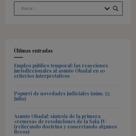
Últimas entradas
Empleo público temporal: las reacciones
jurisdiccionales al asunto Obadal en 10
criterios interpretativos
Popurrí de novedades judiciales (núm. 57,
Julio)
Asunto Obadal: síntesis de la primera
«remesa» de resoluciones de la Sala IV
(reiterando doctrina y concretando algunos
flecos)