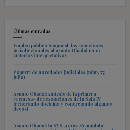
Últimas entradas
Empleo público temporal: las reacciones
jurisdiccionales al asunto Obadal en 10
criterios interpretativos
Popurrí de novedades judiciales (núm. 57,
Julio)
Asunto Obadal: síntesis de la primera
«remesa» de resoluciones de la Sala IV
(reiterando doctrina y concretando algunos
flecos)
Asunto Obadal: la STS 30/06/26 aquilata