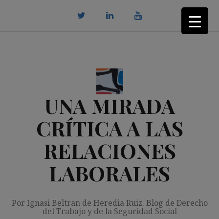
Saltar
al
contenido
twitter
Linkedin
youtube
UNA MIRADA
CRÍTICA A LAS
RELACIONES
LABORALES
Por Ignasi Beltran de Heredia Ruiz. Blog de Derecho
del Trabajo y de la Seguridad Social