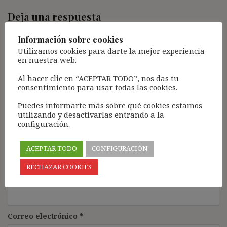
Deja una respuesta
Tu dirección de correo electrónico no será publicada.
Los
Información sobre cookies
campos obligatorios están marcados con
*
Utilizamos cookies para darte la mejor experiencia
en nuestra web.
Comentario
*
Al hacer clic en “ACEPTAR TODO”, nos das tu
consentimiento para usar todas las cookies.
Puedes informarte más sobre qué cookies estamos
utilizando y desactivarlas entrando a la
configuración.
ACEPTAR TODO
CONFIGURACIÓN
RECHAZAR COOKIES
Nombre
*
Correo electrónico
*