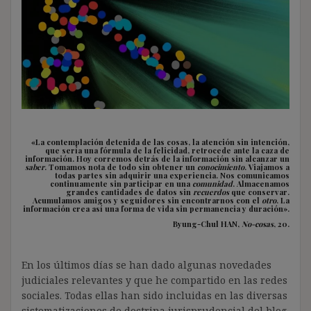
«La contemplación detenida de las cosas, la atención sin intención,
que sería una fórmula de la felicidad, retrocede ante la caza de
información. Hoy corremos detrás de la información sin alcanzar un
saber
. Tomamos nota de todo sin obtener un
conocimiento
. Viajamos a
todas partes sin adquirir una experiencia. Nos comunicamos
continuamente sin participar en una
comunidad
. Almacenamos
grandes cantidades de datos sin
recuerdos
que conservar.
Acumulamos amigos y seguidores sin encontrarnos con el
otro
. La
información crea así una forma de vida sin permanencia y duración».
Byung-Chul HAN,
No-cosas
, 20.
En los últimos días se han dado algunas novedades
judiciales relevantes y que he compartido en las redes
sociales. Todas ellas han sido incluidas en las diversas
sistematizaciones de doctrina jurisprudencial del blog.