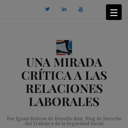
Saltar
al
contenido
twitter
Linkedin
youtube
UNA MIRADA
CRÍTICA A LAS
RELACIONES
LABORALES
Por Ignasi Beltran de Heredia Ruiz. Blog de Derecho
del Trabajo y de la Seguridad Social