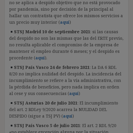
no se aplica a despido objetivo que no está provocado
por pandemia, sino por decisión de la principal al
hallar un contratista que ofrece los mismos servicios a
un precio muy interior (
aquí
)
STSJ Madrid 10 de septiembre 2021
: s
i las causas
del despido no son las mismas que las del ERTE previo,
no resulta aplicable el compromiso de la empresa de
mantener el empleo durante 6 meses
; y el despido es
procedente (
aquí
).
STSJ País Vasco 24 de febrero 2021
: La DA 6 RDL
8/20 no implica nulidad del despido. La incidencia del
incumplimiento se refiere a la vía administrativa, con
la pérdida de beneficios, pero nada implica en orden
al cese y sus consecuencias (
aquí
)
STSJ Asturias 20 de julio 2021
: El incumplimiento
del art. 2 RDLey 9/2020 acarrea la NULIDAD DEL
DESPIDO (sigue a TSJ PV) (
aquí
)
STSJ País Vasco 5 de julio 2021
: El art. 2 RDL 9/20
«no establece excepción alguna por la situación