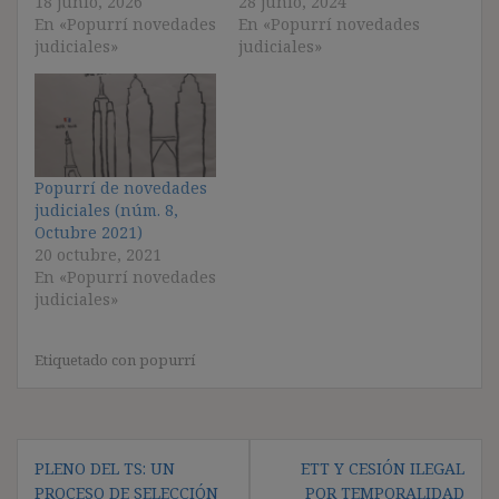
18 junio, 2026
28 junio, 2024
En «Popurrí novedades
En «Popurrí novedades
judiciales»
judiciales»
Popurrí de novedades
judiciales (núm. 8,
Octubre 2021)
20 octubre, 2021
En «Popurrí novedades
judiciales»
Etiquetado con
popurrí
Navegación
PLENO DEL TS: UN
ETT Y CESIÓN ILEGAL
de
PROCESO DE SELECCIÓN
POR TEMPORALIDAD