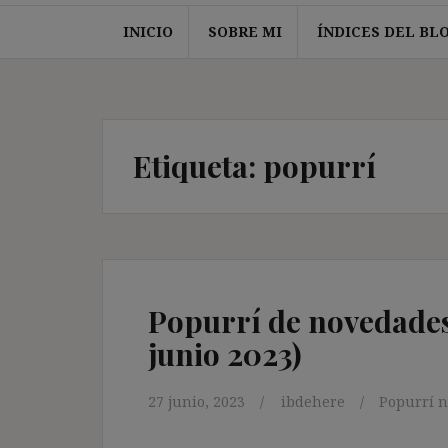
INICIO
SOBRE MI
ÍNDICES DEL BL
Etiqueta:
popurrí
Popurrí de novedades 
junio 2023)
27 junio, 2023
ibdehere
Popurrí n