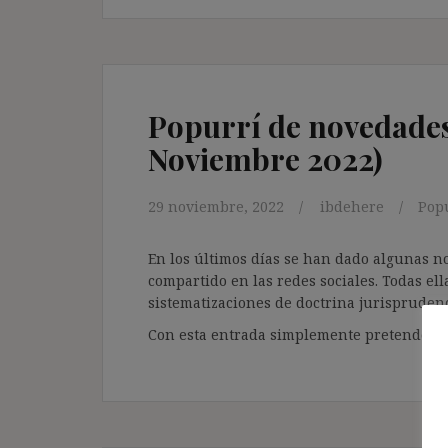
Popurrí de novedades 
Noviembre 2022)
29 noviembre, 2022
ibdehere
Popu
En los últimos días se han dado algunas n
compartido en las redes sociales. Todas ell
sistematizaciones de doctrina jurisprudenc
Con esta entrada simplemente pretendo com