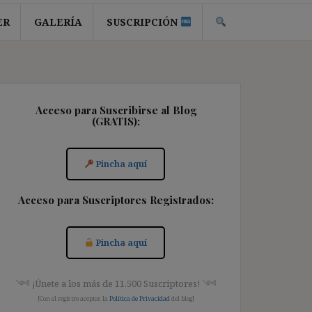
ER
GALERÍA
SUSCRIPCIÓN
Acceso para Suscribirse al Blog
(GRATIS):
Pincha aquí
Acceso para Suscriptores Registrados:
Pincha aquí
༺ ¡Únete a los más de 11.500 Suscriptores! ༺
[Con el registro aceptas la
Política de Privacidad
del blog]