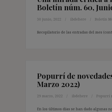
Boletín núm. 60, Juni
30 junio, 2022
ibdehere
Boletín M
Recopilatorio de las entradas del mes (con
Popurrí de novedades 
Marzo 2022)
29 marzo, 2022
ibdehere
Popurrí 
En los últimos días se han dado algunas n