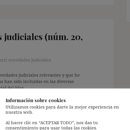
judiciales (núm. 20,
rrí novedades judiciales
ovedades judiciales relevantes y que he
as han sido incluidas en las diversas
ial del blog.
partirlas con los suscriptores del blog.
Información sobre cookies
Utilizamos cookies para darte la mejor experiencia en
nuestra web.
Al hacer clic en “ACEPTAR TODO”, nos das tu
consentimiento para usar todas las cookies.