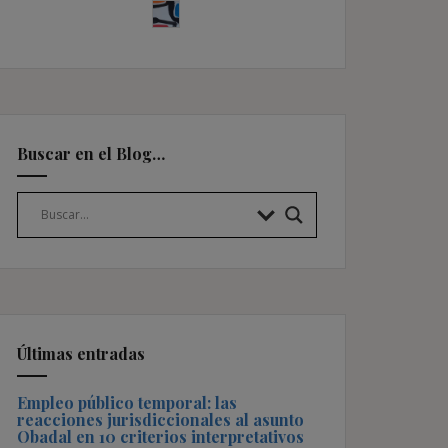
Buscar en el Blog…
Últimas entradas
Empleo público temporal: las
reacciones jurisdiccionales al asunto
Obadal en 10 criterios interpretativos