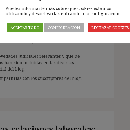
Puedes informarte más sobre qué cookies estamos
utilizando y desactivarlas entrando a la configuración.
judiciales (núm. 18,
ACEPTAR TODO
CONFIGURACIÓN
RECHAZAR COOKIES
urrí novedades judiciales
ovedades judiciales relevantes y que he
as han sido incluidas en las diversas
ial del blog.
partirlas con los suscriptores del blog.
las relaciones laborales: