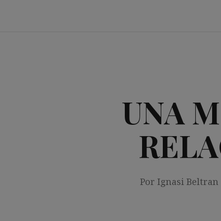
Saltar
al
contenido
UNA M
RELA
Por Ignasi Beltran