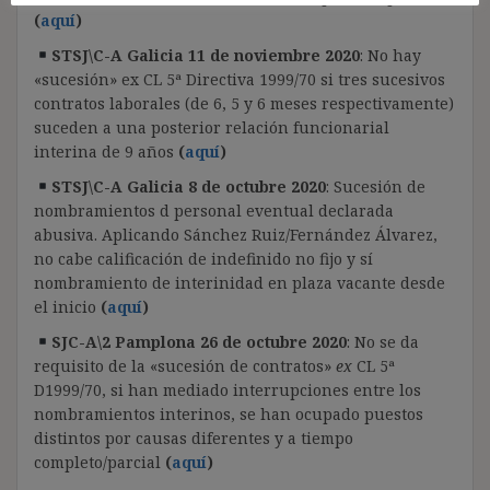
(
aquí
)
STSJ\C-A Galicia 11 de noviembre 2020
: No hay
«sucesión» ex CL 5ª Directiva 1999/70 si tres sucesivos
contratos laborales (de 6, 5 y 6 meses respectivamente)
suceden a una posterior relación funcionarial
interina de 9 años
(
aquí
)
STSJ\C-A Galicia 8 de octubre 2020
: Sucesión de
nombramientos d personal eventual declarada
abusiva. Aplicando Sánchez Ruiz/Fernández Álvarez,
no cabe calificación de indefinido no fijo y sí
nombramiento de interinidad en plaza vacante desde
el inicio
(
aquí
)
SJC-A\2 Pamplona 26 de octubre 2020
: No se da
requisito de la «sucesión de contratos»
ex
CL 5ª
D1999/70, si han mediado interrupciones entre los
nombramientos interinos, se han ocupado puestos
distintos por causas diferentes y a tiempo
completo/parcial
(
aquí
)