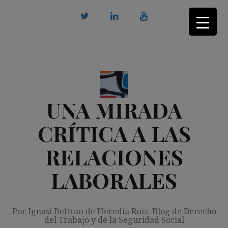
Saltar
al
contenido
twitter
Linkedin
youtube
UNA MIRADA
CRÍTICA A LAS
RELACIONES
LABORALES
Por Ignasi Beltran de Heredia Ruiz. Blog de Derecho
del Trabajo y de la Seguridad Social