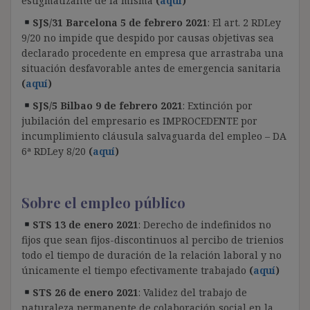
estigmatizante de la misma
(
aquí
)
SJS/31 Barcelona 5 de febrero 2021
: El art. 2 RDLey
9/20 no impide que despido por causas objetivas sea
declarado procedente en empresa que arrastraba una
situación desfavorable antes de emergencia sanitaria
(
aquí
)
SJS/5 Bilbao 9 de febrero 2021
: Extinción por
jubilación del empresario es IMPROCEDENTE por
incumplimiento cláusula salvaguarda del empleo – DA
6ª RDLey 8/20
(
aquí
)
Sobre el empleo público
STS 13 de enero 2021
: Derecho de indefinidos no
fijos que sean fijos-discontinuos al percibo de trienios
todo el tiempo de duración de la relación laboral y no
únicamente el tiempo efectivamente trabajado
(
aquí
)
STS 26 de enero 2021
: Validez del trabajo de
naturaleza permanente de colaboración social en la