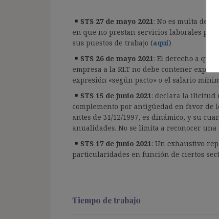
STS 27 de mayo 2021
: No es multa de h
en que no prestan servicios laborales por 
sus puestos de trabajo (
aquí
)
STS 26 de mayo 2021
: El derecho a que 
empresa a la RLT no debe contener expresió
expresión «según pacto» o el salario míni
STS 15 de junio 2021
: declara la ilicitu
complemento por antigüedad en favor de l
antes de 31/12/1997, es dinámico, y su cu
anualidades. No se limita a reconocer una c
STS 17 de junio 2021
: Un exhaustivo rep
particularidades en función de ciertos sect
Tiempo de trabajo