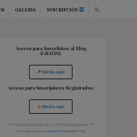
ER
GALERÍA
SUSCRIPCIÓN
Acceso para Suscribirse al Blog
(GRATIS):
Pincha aquí
Acceso para Suscriptores Registrados:
Pincha aquí
༺ ¡Únete a los más de 11.500 Suscriptores! ༺
[Con el registro aceptas la
Política de Privacidad
del blog]