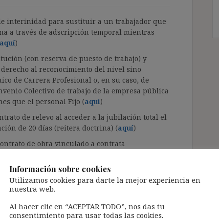
o de interinidad para sustituir a un trabajador que
rna a través de adscripción temporal mientras
aquí
)
itución (con reserva de puesto de trabajo) y
 derecho al reconocimiento del nivel sino
co de Carrera Profesional o, en su caso, de
nvenio Colectivo de trabajo de la empresa pública
es que el personal Fijo (
aquí
)
trato de relevo al acceder a la jubilación total el
ión de 20 días (reitera doctrina) (
aquí
)
 contrato de obra vinculado a contrata
duración del contrato no es excepcionalmente
rata prolongada en el tiempo (
aquí
)
Información sobre cookies
Utilizamos cookies para darte la mejor experiencia en
nuestra web.
Al hacer clic en “ACEPTAR TODO”, nos das tu
consentimiento para usar todas las cookies.