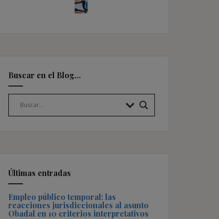
Buscar en el Blog…
Últimas entradas
Empleo público temporal: las
reacciones jurisdiccionales al asunto
Obadal en 10 criterios interpretativos