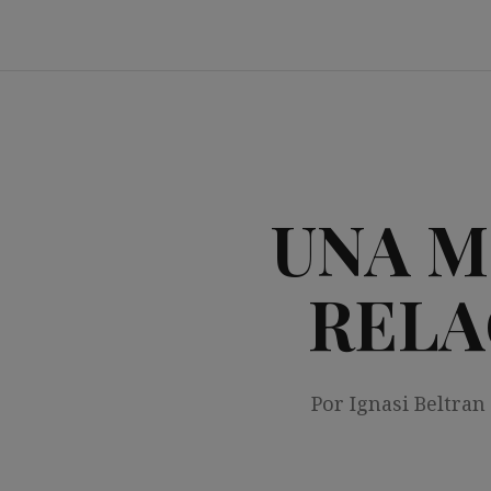
Saltar
al
contenido
UNA M
RELA
Por Ignasi Beltran