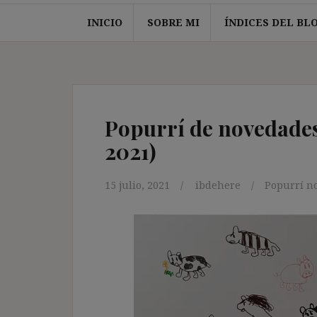
INICIO
SOBRE MI
ÍNDICES DEL BL
Popurrí de novedades 
2021)
15 julio, 2021
ibdehere
Popurrí no