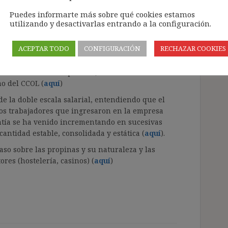
Puedes informarte más sobre qué cookies estamos
aber práctica empresarial que no abona el tiempo
utilizando y desactivarlas entrando a la configuración.
los retrasos de los empleados al incorporarse a
ACEPTAR TODO
CONFIGURACIÓN
RECHAZAR COOKIES
la copia básica de los contratos que entregue la
n del salario real pactado, siendo válida la
mo del CCOL (
aquí
)
d de la doble escala salarial, entendiendo que el
os trabajadores que ingresaron en la empresa
antía se ha venido incrementando en sucesivas
antidad estable, consolidada y estática (
aquí
).
aso sobre las propinas y su naturaleza y las
ores (hostelería, casinos) (
aquí
)