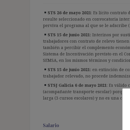
STS 26 de mayo 2021
: Es lícito contrat
resulte seleccionado en convocatoria inte
perviva el programa al que se le adscribe (
STS 15 de junio 2021:
Interinos por sust
trabajadores con contrato de relevo tienen
también a percibir el complemento económi
Sistema de Incentivación previsto en el Co
SEMSA, en los mismos términos y condicion
STS 15 de junio 2021:
en extinción de con
trabajador relevado, no procede indemnizac
STSJ Galicia 6 de mayo 2021
: Es válido
(acompañante transporte escolar) porque 
larga (3 cursos escolares) y no es una cont
Salario