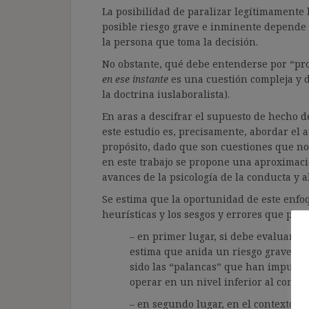
La posibilidad de paralizar legítimamente 
posible riesgo grave e inminente depende d
la persona que toma la decisión.
No obstante, qué debe entenderse por “pr
en ese instante
es una cuestión compleja y 
la doctrina iuslaboralista).
En aras a descifrar el supuesto de hecho de 
este estudio es, precisamente, abordar el a
propósito, dado que son cuestiones que no
en este trabajo se propone una aproximaci
avances de la psicología de la conducta y a
Se estima que la oportunidad de este enfoq
heurísticas y los sesgos y errores que preci
– en primer lugar, si debe evaluarse
estima que anida un riesgo grave e 
sido las “palancas” que han impulsa
operar en un nivel inferior al consci
– en segundo lugar, en el contexto de