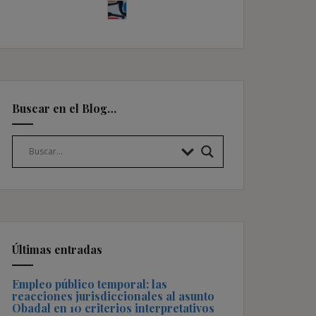
Buscar en el Blog…
Últimas entradas
Empleo público temporal: las
reacciones jurisdiccionales al asunto
Obadal en 10 criterios interpretativos