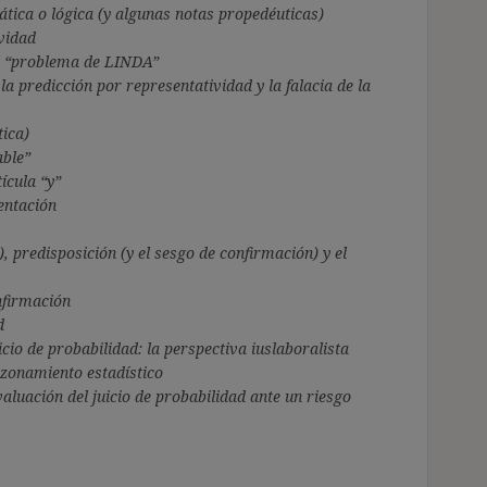
ica o lógica (y algunas notas propedéuticas)
ividad
 el “problema de LINDA”
la predicción por representatividad y la falacia de la
tica)
able”
tícula “y”
entación
), predisposición (y el sesgo de
confirmación) y el
nfirmación
d
icio de probabilidad: la perspectiva iuslaboralista
azonamiento estadístico
evaluación del juicio de probabilidad ante un riesgo