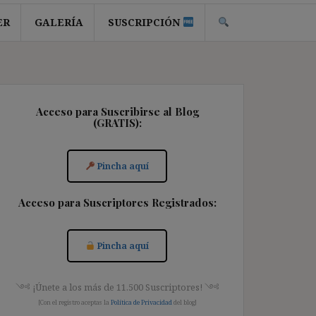
ER
GALERÍA
SUSCRIPCIÓN
Acceso para Suscribirse al Blog
(GRATIS):
Pincha aquí
Acceso para Suscriptores Registrados:
Pincha aquí
༺ ¡Únete a los más de 11.500 Suscriptores! ༺
[Con el registro aceptas la
Política de Privacidad
del blog]