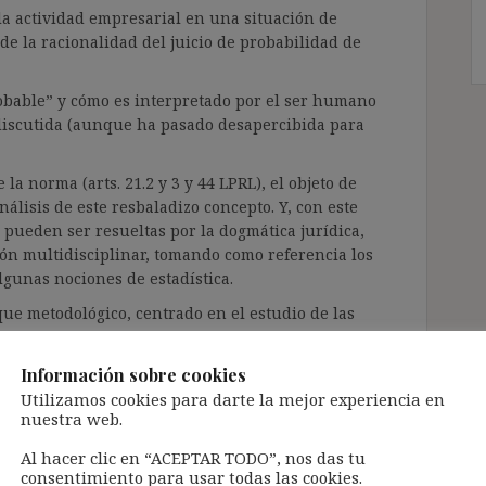
la actividad empresarial en una situación de
e la racionalidad del juicio de probabilidad de
obable” y cómo es interpretado por el ser humano
discutida (aunque ha pasado desapercibida para
la norma (arts. 21.2 y 3 y 44 LPRL), el objeto de
nálisis de este resbaladizo concepto. Y, con este
 pueden ser resueltas por la dogmática jurídica,
ón multidisciplinar, tomando como referencia los
lgunas nociones de estadística.
ue metodológico, centrado en el estudio de las
pitan, es doble:
 la conducta de una persona en una situación que
Información sobre cookies
inminente, es esencial comprender cuáles han
Utilizamos cookies para darte la mejor experiencia en
nuestra web.
do su decisión (incluso, las que hayan podido
ente); y
Al hacer clic en “ACEPTAR TODO”, nos das tu
consentimiento para usar todas las cookies.
 la pandemia, la necesidad de llevar a cabo este