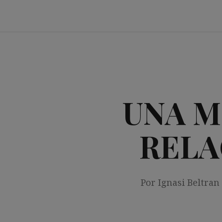
Saltar
al
contenido
UNA M
RELA
Por Ignasi Beltran