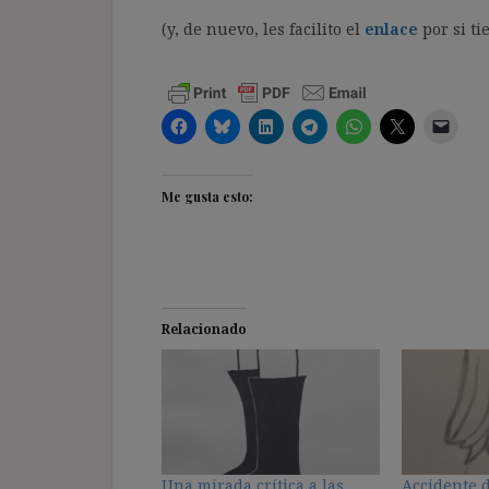
.
(y, de nuevo, les facilito el
enlace
por si ti
Me gusta esto:
Relacionado
Una mirada crítica a las
Accidente d