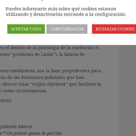
ue el riesgo es exponencial e invisible.
Puedes informarte más sobre qué cookies estamos
utilizando y desactivarlas entrando a la configuración.
recho” para descifrar estos elementos,
tíficas que nos permitan suplir estas carencias,
o a una persona a estimar que debe paralizar la
ACEPTAR TODO
CONFIGURACIÓN
RECHAZAR COOKIES
 acudir al trabajo). Por este motivo, en este
a en el juicio de probabilidad de tres elementos
el ámbito de la psicología de la conducta): el
moso “problema de Linda”), la falacia de
nes estadísticas, son la base propedéutica para
ión de las decisiones judiciales que han
 ofrecer unas “reglas objetivas” que faciliten la
 estas circunstancias.
terés:
gislación laboral
e”? Un primer punto de partida