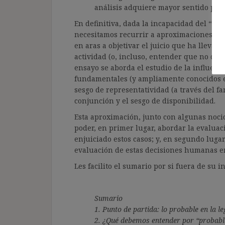
análisis adquiere mayor sentido porq
En definitiva, dada la incapacidad del “De
necesitamos recurrir a aproximaciones cien
en aras a objetivar el juicio que ha llevad
actividad (o, incluso, entender que no debe
ensayo se aborda el estudio de la influenci
fundamentales (y ampliamente conocidos en 
sesgo de representatividad (a través del fa
conjunción y el sesgo de disponibilidad.
Esta aproximación, junto con algunas nocio
poder, en primer lugar, abordar la evaluac
enjuiciado estos casos; y, en segundo lugar,
evaluación de estas decisiones humanas en
Les facilito el sumario por si fuera de su in
Sumario
1. Punto de partida: lo probable en la le
2. ¿Qué debemos entender por “probabl