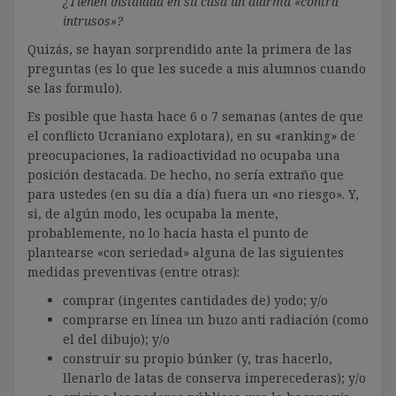
¿Tienen instalada en su casa un alarma «contra
intrusos»?
Quizás, se hayan sorprendido ante la primera de las
preguntas (es lo que les sucede a mis alumnos cuando
se las formulo).
Es posible que hasta hace 6 o 7 semanas (antes de que
el conflicto Ucraniano explotara), en su «ranking» de
preocupaciones, la radioactividad no ocupaba una
posición destacada. De hecho, no sería extraño que
para ustedes (en su día a día) fuera un «no riesgo». Y,
si, de algún modo, les ocupaba la mente,
probablemente, no lo hacía hasta el punto de
plantearse «con seriedad» alguna de las siguientes
medidas preventivas (entre otras):
comprar (ingentes cantidades de) yodo; y/o
comprarse en línea un buzo anti radiación (como
el del dibujo); y/o
construir su propio búnker (y, tras hacerlo,
llenarlo de latas de conserva imperecederas); y/o