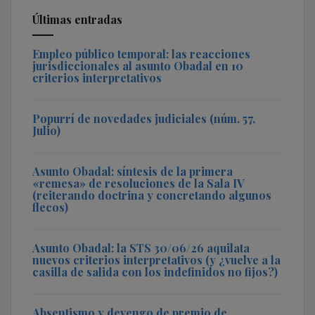
Últimas entradas
Empleo público temporal: las reacciones
jurisdiccionales al asunto Obadal en 10
criterios interpretativos
Popurrí de novedades judiciales (núm. 57,
Julio)
Asunto Obadal: síntesis de la primera
«remesa» de resoluciones de la Sala IV
(reiterando doctrina y concretando algunos
flecos)
Asunto Obadal: la STS 30/06/26 aquilata
nuevos criterios interpretativos (y ¿vuelve a la
casilla de salida con los indefinidos no fijos?)
Absentismo y devengo de premio de