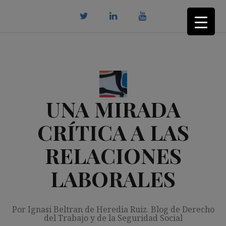
Saltar
al
contenido
twitter
Linkedin
youtube
UNA MIRADA
CRÍTICA A LAS
RELACIONES
LABORALES
Por Ignasi Beltran de Heredia Ruiz. Blog de Derecho
del Trabajo y de la Seguridad Social