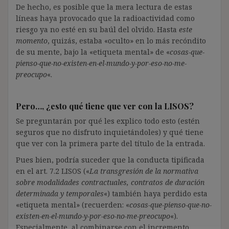
De hecho, es posible que la mera lectura de estas
líneas haya provocado que la radioactividad como
riesgo ya no esté en su baúl del olvido. Hasta
este
momento
, quizás, estaba «oculto» en lo más recóndito
de su mente, bajo la «etiqueta mental» de «
cosas-que-
pienso-que-no-existen-en-el-mundo-y-por-eso-no-me-
preocupo
«.
Pero…, ¿esto qué tiene que ver con la LISOS?
Se preguntarán por qué les explico todo esto (estén
seguros que no disfruto inquietándoles) y qué tiene
que ver con la primera parte del título de la entrada.
Pues bien, podría suceder que la conducta tipificada
en el art. 7.2 LISOS («
La transgresión de la normativa
sobre modalidades contractuales, contratos de duración
determinada y temporales
«) también haya perdido esta
«etiqueta mental» (recuerden: «
cosas-que-pienso-que-no-
existen-en-el-mundo-y-por-eso-no-me-preocupo
«).
Especialmente, al combinarse con el incremento