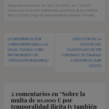
Etiquetado con
Arcuri
,
art. 40.1.c bis LISOS
,
art. 7.2 LISOS
,
behavioral economics
,
Kahneman
,
psicología de la conducta
,
RDLey 32/2021
,
sesgo de disponibilidad
,
Sunstein
,
Tversky
Navegación
LA INDEMNIZACIÓN
DISECCIÓN DE LA
de
COMPLEMENTARIA A LA
LICITUD DEL
entradas
LEGAL TASADA COMO
CLAUSULADO DE UN
INSTRUMENTO DE
CONTRATO DE TRABAJO
“DISUASIÓN MARGINAL”
A DISTANCIA (SAN
22/3/22)
2 comentarios en “
Sobre la
multa de 10.000 € por
temporalidad ilícita (y también