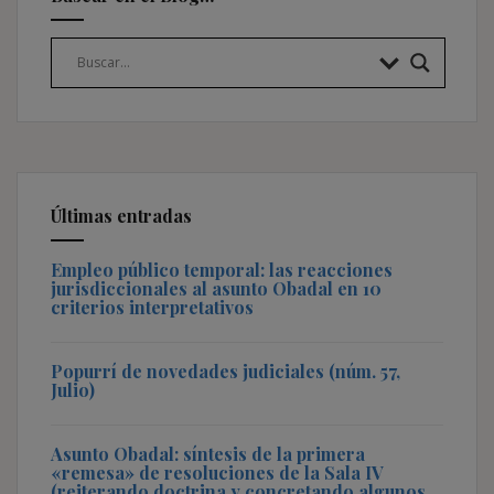
Últimas entradas
Empleo público temporal: las reacciones
jurisdiccionales al asunto Obadal en 10
criterios interpretativos
Popurrí de novedades judiciales (núm. 57,
Julio)
Asunto Obadal: síntesis de la primera
«remesa» de resoluciones de la Sala IV
(reiterando doctrina y concretando algunos