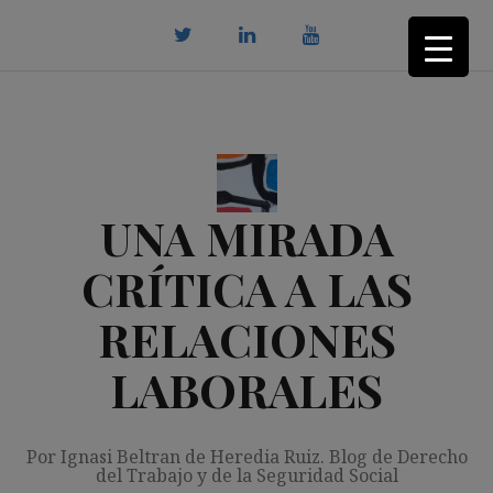
Saltar
al
contenido
twitter
Linkedin
youtube
UNA MIRADA
CRÍTICA A LAS
RELACIONES
LABORALES
Por Ignasi Beltran de Heredia Ruiz. Blog de Derecho
del Trabajo y de la Seguridad Social