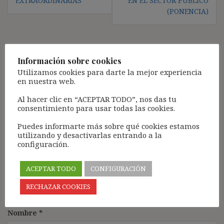
EXTRAORDINARIAS
EN EL SECTOR PÚBLICO
(PONENCIA)
Deja una respuesta
Información sobre cookies
Utilizamos cookies para darte la mejor experiencia
Tu dirección de correo electrónico no será publicada.
Los
en nuestra web.
campos obligatorios están marcados con
*
Al hacer clic en “ACEPTAR TODO”, nos das tu
Comentario
*
consentimiento para usar todas las cookies.
Puedes informarte más sobre qué cookies estamos
utilizando y desactivarlas entrando a la
configuración.
ACEPTAR TODO
CONFIGURACIÓN
RECHAZAR COOKIES
Nombre
*