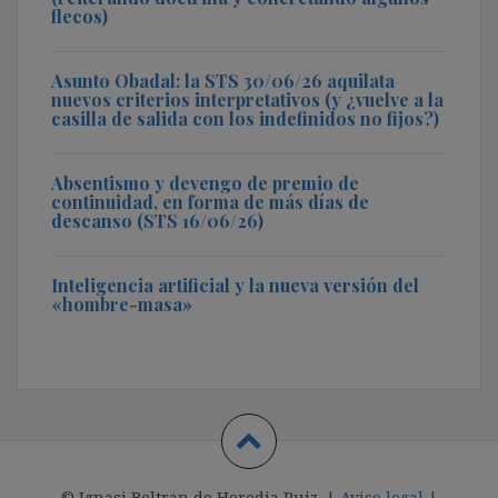
flecos)
Asunto Obadal: la STS 30/06/26 aquilata
nuevos criterios interpretativos (y ¿vuelve a la
casilla de salida con los indefinidos no fijos?)
Absentismo y devengo de premio de
continuidad, en forma de más días de
descanso (STS 16/06/26)
Inteligencia artificial y la nueva versión del
«hombre-masa»
© Ignasi Beltran de Heredia Ruiz. |
Aviso legal
|