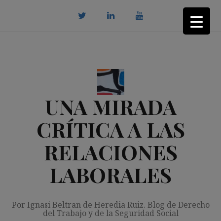
Saltar
al
contenido
twitter
Linkedin
youtube
UNA MIRADA
CRÍTICA A LAS
RELACIONES
LABORALES
Por Ignasi Beltran de Heredia Ruiz. Blog de Derecho
del Trabajo y de la Seguridad Social