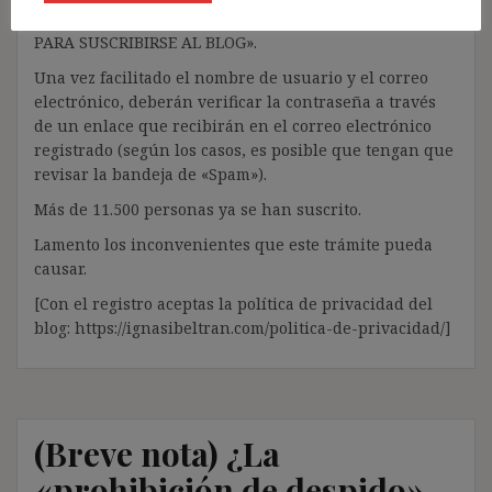
MENÚ; o bien, en la barra lateral, a través del «ACCESO
PARA SUSCRIBIRSE AL BLOG».
Una vez facilitado el nombre de usuario y el correo
electrónico, deberán verificar la contraseña a través
de un enlace que recibirán en el correo electrónico
registrado (según los casos, es posible que tengan que
revisar la bandeja de «Spam»).
Más de 11.500 personas ya se han suscrito.
Lamento los inconvenientes que este trámite pueda
causar.
[Con el registro aceptas la política de privacidad del
blog: https://ignasibeltran.com/politica-de-privacidad/]
(Breve nota) ¿La
«prohibición de despido»