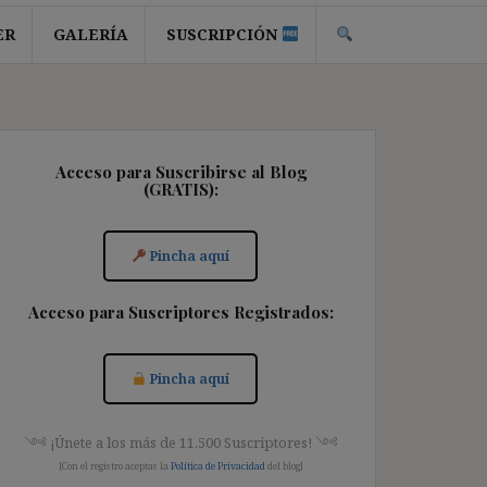
ER
GALERÍA
SUSCRIPCIÓN
Acceso para Suscribirse al Blog
(GRATIS):
Pincha aquí
Acceso para Suscriptores Registrados:
Pincha aquí
༺ ¡Únete a los más de 11.500 Suscriptores! ༺
[Con el registro aceptas la
Política de Privacidad
del blog]