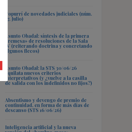
Popurrí de novedades judiciales (núm.
57, Julio)
Asunto Obadal: síntesis de la primera
«remesa» de resoluciones de la Sala
IV (reiterando doctrina y concretando
algunos flecos)
Asunto Obadal: la STS 30/06/26
aquilata nuevos criterios
interpretativos (y ¿vuelve a la casilla
de salida con los indefinidos no fijos?)
Absentismo y devengo de premio de
continuidad, en forma de más días de
descanso (STS 16/06/26)
Inteligencia artificial y la nueva