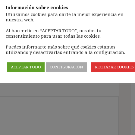
Información sobre cookies
LA EXTINCIÓN DEL CONTRATO EN EL MARCO DE
Utilizamos cookies para darte la mejor experiencia en
nuestra web.
A
LA PANDEMIA: REACCIONES JUDICIALES AL ART.
2 RDLEY 9/2020 Y DESPIDOS COLECTIVOS EN
Al hacer clic en “ACEPTAR TODO”, nos das tu
TRÁNSITO DE ERTE A ERE
consentimiento para usar todas las cookies.
Puedes informarte más sobre qué cookies estamos
utilizando y desactivarlas entrando a la configuración.
 viudedad y carencia de 500
ACEPTAR TODO
CONFIGURACIÓN
RECHAZAR COOKIES
días cuota por gratificaciones