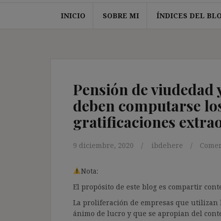
INICIO
SOBRE MI
ÍNDICES DEL BL
Pensión de viudedad y
deben computarse los
gratificaciones extra
9 diciembre, 2020
ibdehere
Comen
Nota:
El propósito de este blog es compartir co
La proliferación de empresas que utilizan l
ánimo de lucro y que se apropian del cont