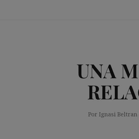
Saltar
al
contenido
UNA M
RELA
Por Ignasi Beltran