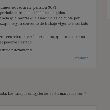
idimos no recurrir: pension SOVI
l periodo minimo de 1800 dias exigidos
tencia que habria que añadir dias de cuota por
que segun convenio de trabajo vigente rescatado
ien recurrir.una verdadera pena, que una anciana
del poderoso estado
pedirlo nuevamente
Responder
ada.
Los campos obligatorios están marcados con
*