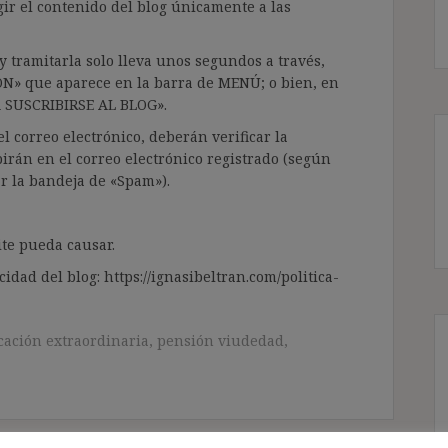
gir el contenido del blog únicamente a las
 tramitarla solo lleva unos segundos a través,
ÓN» que aparece en la barra de MENÚ; o bien, en
RA SUSCRIBIRSE AL BLOG».
l correo electrónico, deberán verificar la
irán en el correo electrónico registrado (según
ar la bandeja de «Spam»).
te pueda causar.
cidad del blog: https://ignasibeltran.com/politica-
icación extraordinaria
,
pensión viudedad
,